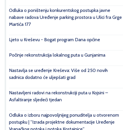
Odluka o poništenju konkurentskog postupka javne
nabave radova Uređenje parking prostora u Ulici fra Grge
Martića 177
Ljeto u Kreševu - Bogat program Dana općine
Počinje rekonstrukcija lokalnog puta u Gunjanima
Nastavlja se uređenje Kreševa: Više od 250 novih
sadnica dodatno će uljepšati grad
Nastavljeni radovi na rekonstrukciji puta u Kojsini –
Asfaltiranje sljedeći tjedan
Odluka o izboru najpovoljnijeg ponuditelja u otvorenom
postupku | ''Izrada projektne dokumentacije Uređenje
Vranačkog potoka i potoka Kostajnice''