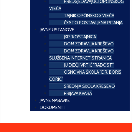
PREDSJEDAVAJUĆI OPĆINSKOG
VIJEĆA
TAJNIK OPĆINSKOG VIJEĆA
ČESTO POSTAVLJENA PITANJA
JAVNE USTANOVE
JKP "KOSTAJNICA"
DOM ZDRAVLJA KREŠEVO
DOM ZDRAVLJA KREŠEVO
SLUŽBENA INTERNET STRANICA
JU DJEČJI VRTIĆ "RADOST"
OSNOVNA ŠKOLA "DR. BORIS
ĆORIĆ"
SREDNJA ŠKOLA KREŠEVO
PRIJAVA KVARA
JAVNE NABAVKE
DOKUMENTI