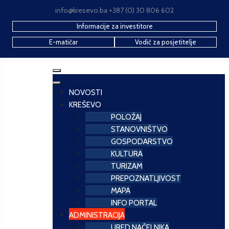
info@kresevo.ba +387 (0) 30 806 602
Informacije za investitore
E-matičar
Vodič za posjetitelje
NOVOSTI
KREŠEVO
POLOŽAJ
STANOVNIŠTVO
GOSPODARSTVO
KULTURA
TURIZAM
PREPOZNATLJIVOST
MAPA
INFO PORTAL
ADMINISTRACIJA
URED NAČELNIKA