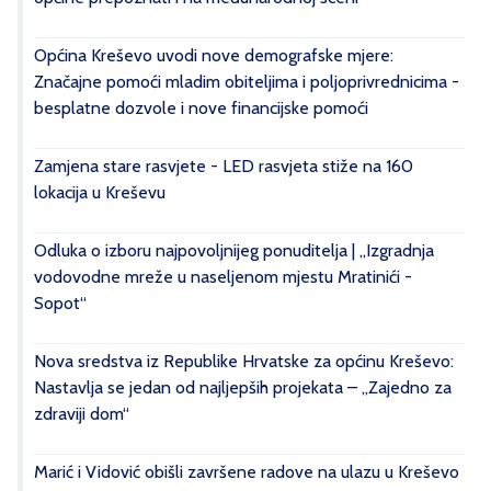
Općina Kreševo uvodi nove demografske mjere:
Značajne pomoći mladim obiteljima i poljoprivrednicima -
besplatne dozvole i nove financijske pomoći
Zamjena stare rasvjete - LED rasvjeta stiže na 160
lokacija u Kreševu
Odluka o izboru najpovoljnijeg ponuditelja | „Izgradnja
vodovodne mreže u naseljenom mjestu Mratinići -
Sopot“
Nova sredstva iz Republike Hrvatske za općinu Kreševo:
Nastavlja se jedan od najljepših projekata – „Zajedno za
zdraviji dom“
Marić i Vidović obišli završene radove na ulazu u Kreševo