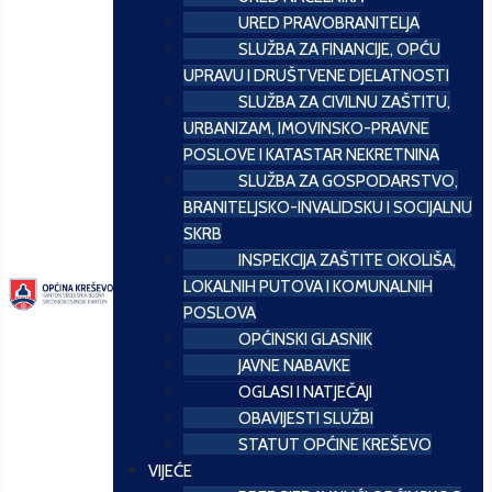
URED PRAVOBRANITELJA
SLUŽBA ZA FINANCIJE, OPĆU
UPRAVU I DRUŠTVENE DJELATNOSTI
SLUŽBA ZA CIVILNU ZAŠTITU,
URBANIZAM, IMOVINSKO-PRAVNE
POSLOVE I KATASTAR NEKRETNINA
SLUŽBA ZA GOSPODARSTVO,
BRANITELJSKO-INVALIDSKU I SOCIJALNU
SKRB
INSPEKCIJA ZAŠTITE OKOLIŠA,
LOKALNIH PUTOVA I KOMUNALNIH
POSLOVA
OPĆINSKI GLASNIK
JAVNE NABAVKE
OGLASI I NATJEČAJI
OBAVIJESTI SLUŽBI
STATUT OPĆINE KREŠEVO
VIJEĆE