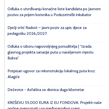
Odluka o utvrđivanju konačne liste kandidata po Javnom
pozivu za prijem korisnika u Poduzetnički inkubator
Dječji vrtić Radost – Javni poziv za upis djece za
pedagošku 2026./2027.
Odluka o izboru najpovoljnijeg ponuditelja | ''Izrada
glavnog projekta sanacije puta u naseljenom mjestu
Bukva''
Potpisan ugovor za rekonstrukciju lokalnog puta kroz
Alagiće
Deževice - Asfaltira se dionica duga kilometar
KREŠEVU 55.000 EURA IZ EU FONDOVA: Projekti naše
općine prepoznati i na međunarodnoj sceni