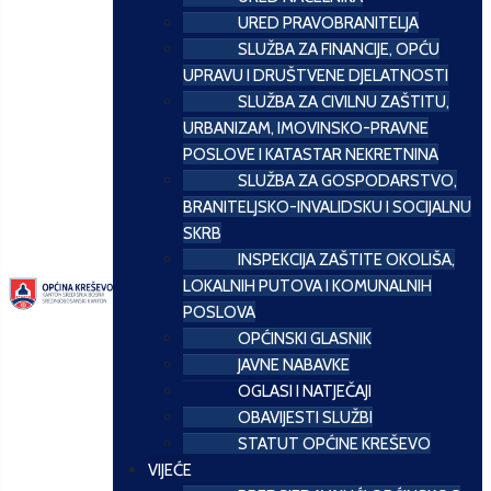
URED PRAVOBRANITELJA
SLUŽBA ZA FINANCIJE, OPĆU
UPRAVU I DRUŠTVENE DJELATNOSTI
SLUŽBA ZA CIVILNU ZAŠTITU,
URBANIZAM, IMOVINSKO-PRAVNE
POSLOVE I KATASTAR NEKRETNINA
SLUŽBA ZA GOSPODARSTVO,
BRANITELJSKO-INVALIDSKU I SOCIJALNU
SKRB
INSPEKCIJA ZAŠTITE OKOLIŠA,
LOKALNIH PUTOVA I KOMUNALNIH
POSLOVA
OPĆINSKI GLASNIK
JAVNE NABAVKE
OGLASI I NATJEČAJI
OBAVIJESTI SLUŽBI
STATUT OPĆINE KREŠEVO
VIJEĆE