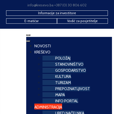
info@kresevo.ba +387 (0) 30 806 602
Informacije za investitore
E-matičar
Vodič za posjetitelje
NOVOSTI
KREŠEVO
POLOŽAJ
STANOVNIŠTVO
GOSPODARSTVO
KULTURA
TURIZAM
PREPOZNATLJIVOST
MAPA
INFO PORTAL
ADMINISTRACIJA
URED NAČELNIKA