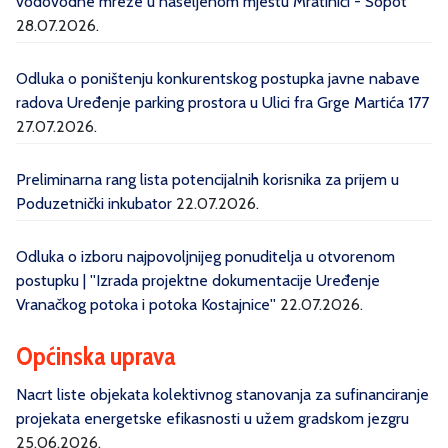
vodovodne mreže u naseljenom mjestu Mratinići - Sopot“
28.07.2026.
Odluka o poništenju konkurentskog postupka javne nabave
radova Uređenje parking prostora u Ulici fra Grge Martića 177
27.07.2026.
Preliminarna rang lista potencijalnih korisnika za prijem u
Poduzetnički inkubator
22.07.2026.
Odluka o izboru najpovoljnijeg ponuditelja u otvorenom
postupku | ''Izrada projektne dokumentacije Uređenje
Vranačkog potoka i potoka Kostajnice''
22.07.2026.
Općinska uprava
Nacrt liste objekata kolektivnog stanovanja za sufinanciranje
projekata energetske efikasnosti u užem gradskom jezgru
25.06.2026.