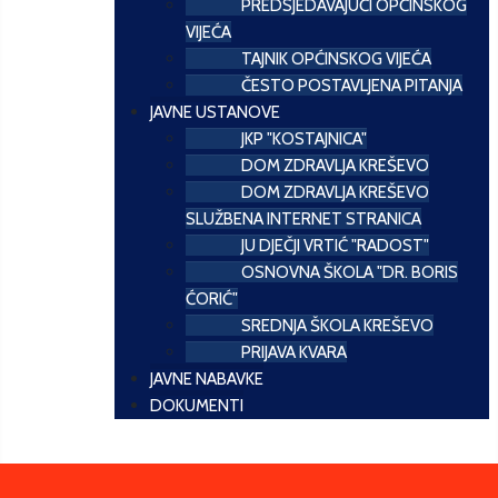
PREDSJEDAVAJUĆI OPĆINSKOG
VIJEĆA
TAJNIK OPĆINSKOG VIJEĆA
ČESTO POSTAVLJENA PITANJA
JAVNE USTANOVE
JKP "KOSTAJNICA"
DOM ZDRAVLJA KREŠEVO
DOM ZDRAVLJA KREŠEVO
SLUŽBENA INTERNET STRANICA
JU DJEČJI VRTIĆ "RADOST"
OSNOVNA ŠKOLA "DR. BORIS
ĆORIĆ"
SREDNJA ŠKOLA KREŠEVO
PRIJAVA KVARA
JAVNE NABAVKE
DOKUMENTI