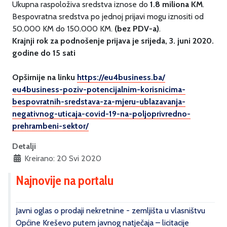
Ukupna raspoloživa sredstva iznose do
1.8 miliona KM
.
Bespovratna sredstva po jednoj prijavi mogu iznositi od
50.000 KM do 150.000 KM.
(bez PDV-a)
.
Krajnji rok za podnošenje prijava je srijeda,
3. juni 2020.
godine do 15 sati
Opširnije na linku
https://eu4business.ba/
eu4business-poziv-
potencijalnim-korisnicima-
bespovratnih-sredstava-za-
mjeru-ublazavanja-
negativnog-
uticaja-covid-19-na-
poljoprivredno-
prehrambeni-
sektor/
Detalji
Kreirano: 20 Svi 2020
Najnovije na portalu
Javni oglas o prodaji nekretnine - zemljišta u vlasništvu
Općine Kreševo putem javnog natječaja – licitacije