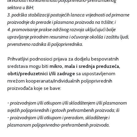
likvidnosti i konkurentnosti poljoprivredno-prehrambenog
sektora u BiH;
3. podrška stabilizaciji postojećih lanaca vrijednosti od primarne
proizvodnje do prerade i plasmana proizvoda na tržište; i
4. promovisanje prakse održivog razvoja uključujući bolje
upravljanje prirodnim resursima i očuvanje okoliša i zaštitu ljudi,
prvenstveno radnika ili poljoprivrednika.
Prihvatljivi podnosioci prijava za dodjelu bespovratnih
sredstava mogu biti
mikro, mala i srednja preduzeća,
obrti/preduzetnici i/ili zadruge
sa uspostavljenom
mrežom kooperanata/individualnih poljoprivrednih
proizvođača koje se bave:
- proizvodnjom i/ili otkupom i/ili skladištenjem i/ili plasmanom
svježih poljoprivrednih i gotovih prehrambenih proizvoda; ili
- proizvodnjom i/ili otkupom i preradom, skladištenje i
plasmanom poljoprivredno-prehrambenih proizvoda.