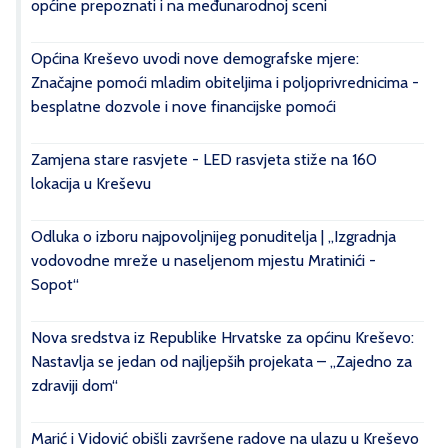
općine prepoznati i na međunarodnoj sceni
Općina Kreševo uvodi nove demografske mjere:
Značajne pomoći mladim obiteljima i poljoprivrednicima -
besplatne dozvole i nove financijske pomoći
Zamjena stare rasvjete - LED rasvjeta stiže na 160
lokacija u Kreševu
Odluka o izboru najpovoljnijeg ponuditelja | „Izgradnja
vodovodne mreže u naseljenom mjestu Mratinići -
Sopot“
Nova sredstva iz Republike Hrvatske za općinu Kreševo:
Nastavlja se jedan od najljepših projekata – „Zajedno za
zdraviji dom“
Marić i Vidović obišli završene radove na ulazu u Kreševo