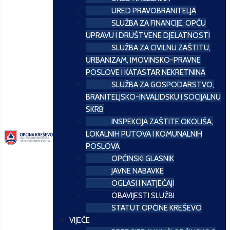
URED PRAVOBRANITELJA
SLUŽBA ZA FINANCIJE, OPĆU
UPRAVU I DRUŠTVENE DJELATNOSTI
SLUŽBA ZA CIVILNU ZAŠTITU,
URBANIZAM, IMOVINSKO-PRAVNE
POSLOVE I KATASTAR NEKRETNINA
SLUŽBA ZA GOSPODARSTVO,
BRANITELJSKO-INVALIDSKU I SOCIJALNU
SKRB
INSPEKCIJA ZAŠTITE OKOLIŠA,
LOKALNIH PUTOVA I KOMUNALNIH
POSLOVA
OPĆINSKI GLASNIK
JAVNE NABAVKE
OGLASI I NATJEČAJI
OBAVIJESTI SLUŽBI
STATUT OPĆINE KREŠEVO
VIJEĆE