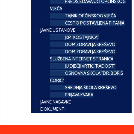
PREDSJEDAVAJUĆI OPĆINSKOG
VIJEĆA
TAJNIK OPĆINSKOG VIJEĆA
ČESTO POSTAVLJENA PITANJA
JAVNE USTANOVE
JKP "KOSTAJNICA"
DOM ZDRAVLJA KREŠEVO
DOM ZDRAVLJA KREŠEVO
SLUŽBENA INTERNET STRANICA
JU DJEČJI VRTIĆ "RADOST"
OSNOVNA ŠKOLA "DR. BORIS
ĆORIĆ"
SREDNJA ŠKOLA KREŠEVO
PRIJAVA KVARA
JAVNE NABAVKE
DOKUMENTI