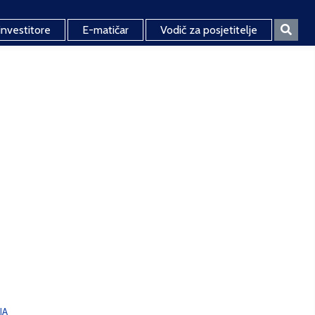
investitore
E-matičar
Vodič za posjetitelje
JA