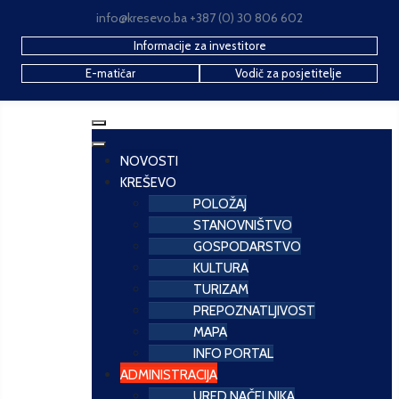
info@kresevo.ba +387 (0) 30 806 602
Informacije za investitore
E-matičar
Vodič za posjetitelje
NOVOSTI
KREŠEVO
POLOŽAJ
STANOVNIŠTVO
GOSPODARSTVO
KULTURA
TURIZAM
PREPOZNATLJIVOST
MAPA
INFO PORTAL
ADMINISTRACIJA
URED NAČELNIKA