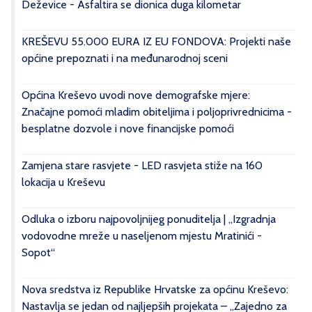
Deževice - Asfaltira se dionica duga kilometar
KREŠEVU 55.000 EURA IZ EU FONDOVA: Projekti naše
općine prepoznati i na međunarodnoj sceni
Općina Kreševo uvodi nove demografske mjere:
Značajne pomoći mladim obiteljima i poljoprivrednicima -
besplatne dozvole i nove financijske pomoći
Zamjena stare rasvjete - LED rasvjeta stiže na 160
lokacija u Kreševu
Odluka o izboru najpovoljnijeg ponuditelja | „Izgradnja
vodovodne mreže u naseljenom mjestu Mratinići -
Sopot“
Nova sredstva iz Republike Hrvatske za općinu Kreševo:
Nastavlja se jedan od najljepših projekata – „Zajedno za