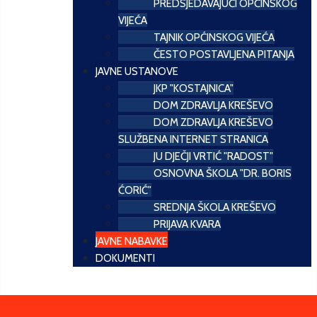
PREDSJEDAVAJUĆI OPĆINSKOG
VIJEĆA
TAJNIK OPĆINSKOG VIJEĆA
ČESTO POSTAVLJENA PITANJA
JAVNE USTANOVE
JKP "KOSTAJNICA"
DOM ZDRAVLJA KREŠEVO
DOM ZDRAVLJA KREŠEVO
SLUŽBENA INTERNET STRANICA
JU DJEČJI VRTIĆ "RADOST"
OSNOVNA ŠKOLA "DR. BORIS
ĆORIĆ"
SREDNJA ŠKOLA KREŠEVO
PRIJAVA KVARA
JAVNE NABAVKE
DOKUMENTI