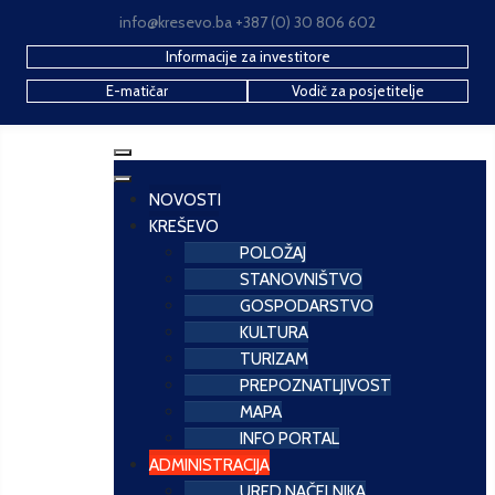
info@kresevo.ba +387 (0) 30 806 602
Informacije za investitore
E-matičar
Vodič za posjetitelje
NOVOSTI
KREŠEVO
POLOŽAJ
STANOVNIŠTVO
GOSPODARSTVO
KULTURA
TURIZAM
PREPOZNATLJIVOST
MAPA
INFO PORTAL
ADMINISTRACIJA
URED NAČELNIKA