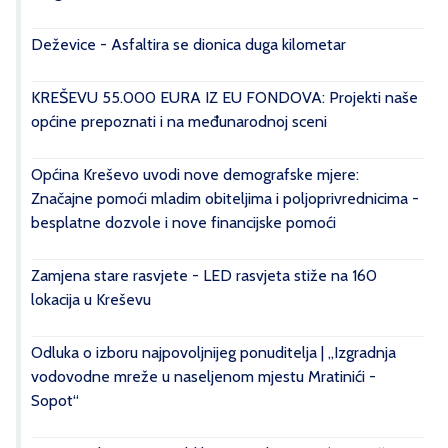
Deževice - Asfaltira se dionica duga kilometar
KREŠEVU 55.000 EURA IZ EU FONDOVA: Projekti naše
općine prepoznati i na međunarodnoj sceni
Općina Kreševo uvodi nove demografske mjere:
Značajne pomoći mladim obiteljima i poljoprivrednicima -
besplatne dozvole i nove financijske pomoći
Zamjena stare rasvjete - LED rasvjeta stiže na 160
lokacija u Kreševu
Odluka o izboru najpovoljnijeg ponuditelja | „Izgradnja
vodovodne mreže u naseljenom mjestu Mratinići -
Sopot“