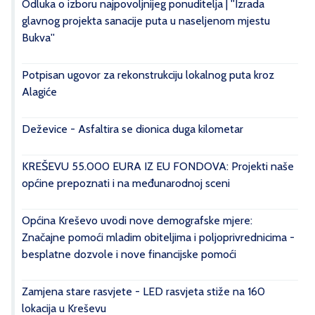
Odluka o izboru najpovoljnijeg ponuditelja | ''Izrada
glavnog projekta sanacije puta u naseljenom mjestu
Bukva''
Potpisan ugovor za rekonstrukciju lokalnog puta kroz
Alagiće
Deževice - Asfaltira se dionica duga kilometar
KREŠEVU 55.000 EURA IZ EU FONDOVA: Projekti naše
općine prepoznati i na međunarodnoj sceni
Općina Kreševo uvodi nove demografske mjere:
Značajne pomoći mladim obiteljima i poljoprivrednicima -
besplatne dozvole i nove financijske pomoći
Zamjena stare rasvjete - LED rasvjeta stiže na 160
lokacija u Kreševu