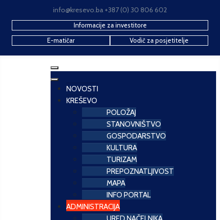
info@kresevo.ba +387 (0) 30 806 602
Informacije za investitore
E-matičar
Vodič za posjetitelje
NOVOSTI
KREŠEVO
POLOŽAJ
STANOVNIŠTVO
GOSPODARSTVO
KULTURA
TURIZAM
PREPOZNATLJIVOST
MAPA
INFO PORTAL
ADMINISTRACIJA
URED NAČELNIKA