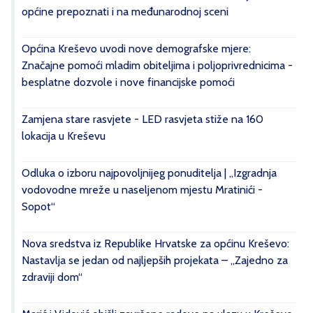
općine prepoznati i na međunarodnoj sceni
Općina Kreševo uvodi nove demografske mjere:
Značajne pomoći mladim obiteljima i poljoprivrednicima -
besplatne dozvole i nove financijske pomoći
Zamjena stare rasvjete - LED rasvjeta stiže na 160
lokacija u Kreševu
Odluka o izboru najpovoljnijeg ponuditelja | „Izgradnja
vodovodne mreže u naseljenom mjestu Mratinići -
Sopot“
Nova sredstva iz Republike Hrvatske za općinu Kreševo:
Nastavlja se jedan od najljepših projekata – „Zajedno za
zdraviji dom“