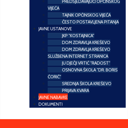
PREDSJEDAVAJUĆI OPĆINSKOG
VIJEĆA
TAJNIK OPĆINSKOG VIJEĆA
ČESTO POSTAVLJENA PITANJA
JAVNE USTANOVE
JKP "KOSTAJNICA"
DOM ZDRAVLJA KREŠEVO
DOM ZDRAVLJA KREŠEVO
SLUŽBENA INTERNET STRANICA
JU DJEČJI VRTIĆ "RADOST"
OSNOVNA ŠKOLA "DR. BORIS
ĆORIĆ"
SREDNJA ŠKOLA KREŠEVO
PRIJAVA KVARA
JAVNE NABAVKE
DOKUMENTI