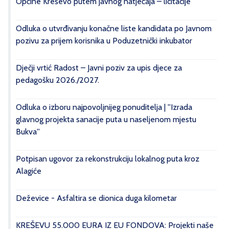
Općine Kreševo putem javnog natječaja – licitacije
Odluka o utvrđivanju konačne liste kandidata po Javnom
pozivu za prijem korisnika u Poduzetnički inkubator
Dječji vrtić Radost – Javni poziv za upis djece za
pedagošku 2026./2027.
Odluka o izboru najpovoljnijeg ponuditelja | ''Izrada
glavnog projekta sanacije puta u naseljenom mjestu
Bukva''
Potpisan ugovor za rekonstrukciju lokalnog puta kroz
Alagiće
Deževice - Asfaltira se dionica duga kilometar
KREŠEVU 55.000 EURA IZ EU FONDOVA: Projekti naše