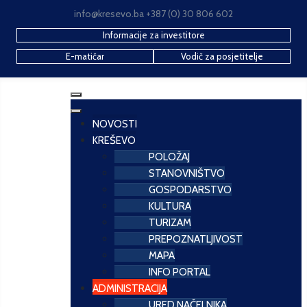
info@kresevo.ba +387 (0) 30 806 602
Informacije za investitore
E-matičar
Vodič za posjetitelje
NOVOSTI
KREŠEVO
POLOŽAJ
STANOVNIŠTVO
GOSPODARSTVO
KULTURA
TURIZAM
PREPOZNATLJIVOST
MAPA
INFO PORTAL
ADMINISTRACIJA
URED NAČELNIKA