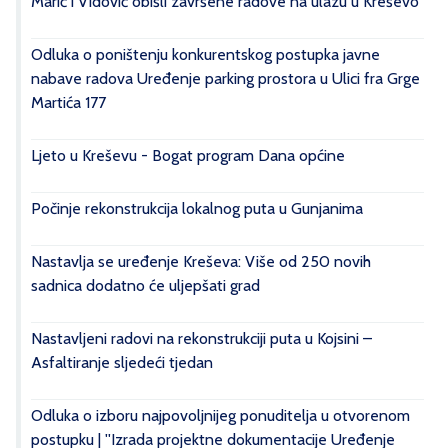
Marić i Vidović obišli završene radove na ulazu u Kreševo
Odluka o poništenju konkurentskog postupka javne
nabave radova Uređenje parking prostora u Ulici fra Grge
Martića 177
Ljeto u Kreševu - Bogat program Dana općine
Počinje rekonstrukcija lokalnog puta u Gunjanima
Nastavlja se uređenje Kreševa: Više od 250 novih
sadnica dodatno će uljepšati grad
Nastavljeni radovi na rekonstrukciji puta u Kojsini –
Asfaltiranje sljedeći tjedan
Odluka o izboru najpovoljnijeg ponuditelja u otvorenom
postupku | ''Izrada projektne dokumentacije Uređenje