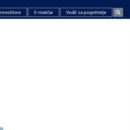
investitore
E-matičar
Vodič za posjetitelje
JA