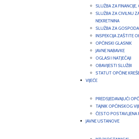
SLUŽBA ZA FINANCIJE
SLUŽBA ZA CIVILNU Z
NEKRETNINA
SLUŽBA ZA GOSPODAR
INSPEKCIJA ZAŠTITE 
OPĆINSKI GLASNIK
JAVNE NABAVKE
OGLASI I NATJEČAJI
OBAVIJESTI SLUŽBI
STATUT OPĆINE KREŠ
VIJEĆE
PREDSJEDAVAJUĆI OPĆ
TAJNIK OPĆINSKOG VI
ČESTO POSTAVLJENA P
JAVNE USTANOVE