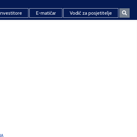
investitore
E-matičar
Vodič za posjetitelje
JA