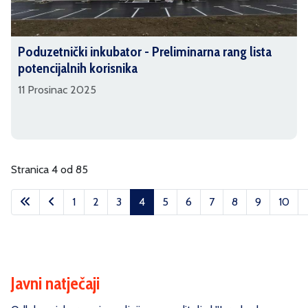
Poduzetnički inkubator - Preliminarna rang lista
potencijalnih korisnika
11 Prosinac 2025
Stranica 4 od 85
1
2
3
4
5
6
7
8
9
10
Javni natječaji