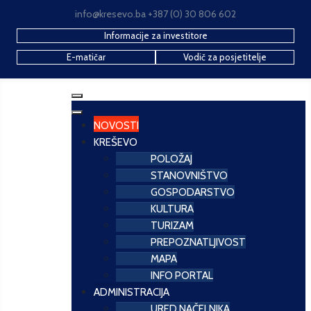
info@kresevo.ba +387 (0) 30 806 602
Informacije za investitore
E-matičar
Vodič za posjetitelje
NOVOSTI
KREŠEVO
POLOŽAJ
STANOVNIŠTVO
GOSPODARSTVO
KULTURA
TURIZAM
PREPOZNATLJIVOST
MAPA
INFO PORTAL
ADMINISTRACIJA
URED NAČELNIKA