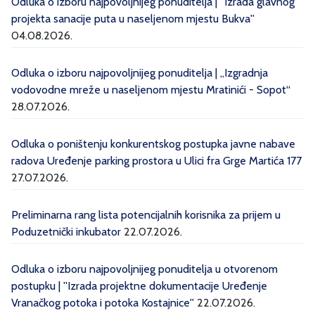
Odluka o izboru najpovoljnijeg ponuditelja | ''Izrada glavnog
projekta sanacije puta u naseljenom mjestu Bukva''
04.08.2026.
Odluka o izboru najpovoljnijeg ponuditelja | „Izgradnja
vodovodne mreže u naseljenom mjestu Mratinići - Sopot“
28.07.2026.
Odluka o poništenju konkurentskog postupka javne nabave
radova Uređenje parking prostora u Ulici fra Grge Martića 177
27.07.2026.
Preliminarna rang lista potencijalnih korisnika za prijem u
Poduzetnički inkubator
22.07.2026.
Odluka o izboru najpovoljnijeg ponuditelja u otvorenom
postupku | ''Izrada projektne dokumentacije Uređenje
Vranačkog potoka i potoka Kostajnice''
22.07.2026.