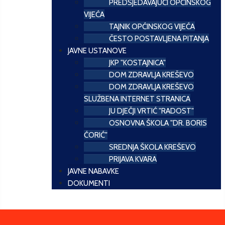
PREDSJEDAVAJUĆI OPĆINSKOG
VIJEĆA
TAJNIK OPĆINSKOG VIJEĆA
ČESTO POSTAVLJENA PITANJA
JAVNE USTANOVE
JKP "KOSTAJNICA"
DOM ZDRAVLJA KREŠEVO
DOM ZDRAVLJA KREŠEVO
SLUŽBENA INTERNET STRANICA
JU DJEČJI VRTIĆ "RADOST"
OSNOVNA ŠKOLA "DR. BORIS
ĆORIĆ"
SREDNJA ŠKOLA KREŠEVO
PRIJAVA KVARA
JAVNE NABAVKE
DOKUMENTI