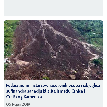
Federalno ministarstvo raseljenih osoba i izbjeglica
sufinancira sanaciju klizišta između Crnića i
Crnićkog Kamenika
05 Rujan 2019