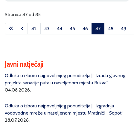
Stranica 47 od 85
42
43
44
45
46
47
48
49
Javni natječaji
Odluka o izboru najpovoljnijeg ponuditelja | ''Izrada glavnog
projekta sanacije puta u naseljenom mjestu Bukva''
04.08.2026.
Odluka o izboru najpovoljnijeg ponuditelja | „Izgradnja
vodovodne mreže u naseljenom mjestu Mratinići - Sopot“
28.07.2026.