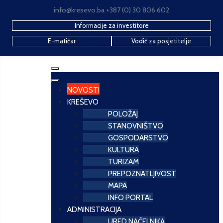
info@kresevo.ba +387 (0) 30 806 602
Informacije za investitore
E-matičar
Vodič za posjetitelje
NOVOSTI
KREŠEVO
POLOŽAJ
STANOVNIŠTVO
GOSPODARSTVO
KULTURA
TURIZAM
PREPOZNATLJIVOST
MAPA
INFO PORTAL
ADMINISTRACIJA
URED NAČELNIKA