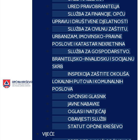
URED PRAVOBRANITELJA
SLUŽBA ZA FINANCIJE, OPĆU
UPRAVU I DRUŠTVENE DJELATNOSTI
SLUŽBA ZA CIVILNU ZAŠTITU,
URBANIZAM, IMOVINSKO-PRAVNE
POSLOVE I KATASTAR NEKRETNINA
SLUŽBA ZA GOSPODARSTVO,
BRANITELJSKO-INVALIDSKU I SOCIJALNU
SKRB
INSPEKCIJA ZAŠTITE OKOLIŠA,
LOKALNIH PUTOVA I KOMUNALNIH
POSLOVA
OPĆINSKI GLASNIK
JAVNE NABAVKE
OGLASI I NATJEČAJI
OBAVIJESTI SLUŽBI
STATUT OPĆINE KREŠEVO
VIJEĆE