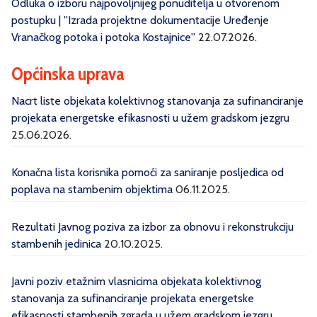
Odluka o izboru najpovoljnijeg ponuditelja u otvorenom
postupku | ''Izrada projektne dokumentacije Uređenje
Vranačkog potoka i potoka Kostajnice''
22.07.2026.
Općinska uprava
Nacrt liste objekata kolektivnog stanovanja za sufinanciranje
projekata energetske efikasnosti u užem gradskom jezgru
25.06.2026.
Konačna lista korisnika pomoći za saniranje posljedica od
poplava na stambenim objektima
06.11.2025.
Rezultati Javnog poziva za izbor za obnovu i rekonstrukciju
stambenih jedinica
20.10.2025.
Javni poziv etažnim vlasnicima objekata kolektivnog
stanovanja za sufinanciranje projekata energetske
efikasnosti stambenih zgrada u užem gradskom jezgru