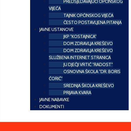
PREDSJEDAVAJUĆI OPĆINSKOG
VIJEĆA
TAJNIK OPĆINSKOG VIJEĆA
ČESTO POSTAVLJENA PITANJA
JAVNE USTANOVE
JKP "KOSTAJNICA"
DOM ZDRAVLJA KREŠEVO
DOM ZDRAVLJA KREŠEVO
SLUŽBENA INTERNET STRANICA
JU DJEČJI VRTIĆ "RADOST"
OSNOVNA ŠKOLA "DR. BORIS
ĆORIĆ"
SREDNJA ŠKOLA KREŠEVO
PRIJAVA KVARA
JAVNE NABAVKE
DOKUMENTI