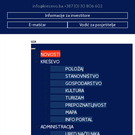
info@kresevo.ba +387 (0) 30 806 602
Informacije za investitore
E-matičar
Vodič za posjetitelje
NOVOSTI
KREŠEVO
POLOŽAJ
STANOVNIŠTVO
GOSPODARSTVO
KULTURA
TURIZAM
PREPOZNATLJIVOST
MAPA
INFO PORTAL
ADMINISTRACIJA
URED NAČELNIKA