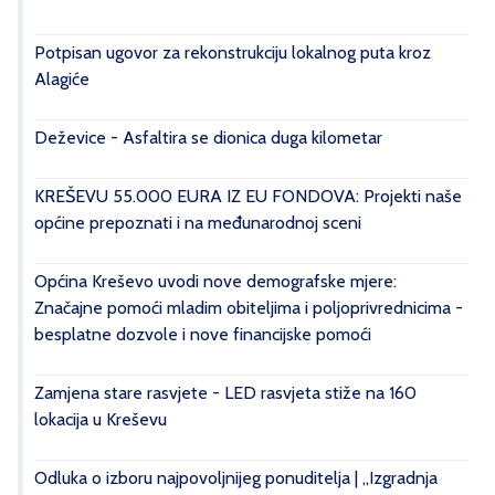
Potpisan ugovor za rekonstrukciju lokalnog puta kroz
Alagiće
Deževice - Asfaltira se dionica duga kilometar
KREŠEVU 55.000 EURA IZ EU FONDOVA: Projekti naše
općine prepoznati i na međunarodnoj sceni
Općina Kreševo uvodi nove demografske mjere:
Značajne pomoći mladim obiteljima i poljoprivrednicima -
besplatne dozvole i nove financijske pomoći
Zamjena stare rasvjete - LED rasvjeta stiže na 160
lokacija u Kreševu
Odluka o izboru najpovoljnijeg ponuditelja | „Izgradnja