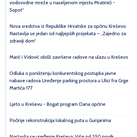
vodovodne mreže u naseljenom mjestu Mratinići -
Sopot“
Nova sredstva iz Republike Hrvatske za općinu Kreševo:
Nastavlja se jedan od najljepših projekata – „Zajedno za
zdraviji dom“
Marić i Vidović obišli završene radove na ulazu u Kreševo
Odluka o poništenju konkurentskog postupka javne
nabave radova Uređenje parking prostora u Ulici fra Grge
Martića 177
Ljeto u Kreševu - Bogat program Dana općine
Počinje rekonstrukcija lokalnog puta u Gunjanima
Nastavlja se uređenje Kreševa: Više od 250 novih