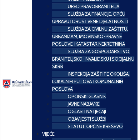
URED PRAVOBRANITELJA
SLUŽBA ZA FINANCIJE, OPĆU
UPRAVU I DRUŠTVENE DJELATNOSTI
SLUŽBA ZA CIVILNU ZAŠTITU,
URBANIZAM, IMOVINSKO-PRAVNE
POSLOVE I KATASTAR NEKRETNINA
SLUŽBA ZA GOSPODARSTVO,
BRANITELJSKO-INVALIDSKU I SOCIJALNU
SKRB
INSPEKCIJA ZAŠTITE OKOLIŠA,
LOKALNIH PUTOVA I KOMUNALNIH
POSLOVA
OPĆINSKI GLASNIK
JAVNE NABAVKE
OGLASI I NATJEČAJI
OBAVIJESTI SLUŽBI
STATUT OPĆINE KREŠEVO
VIJEĆE