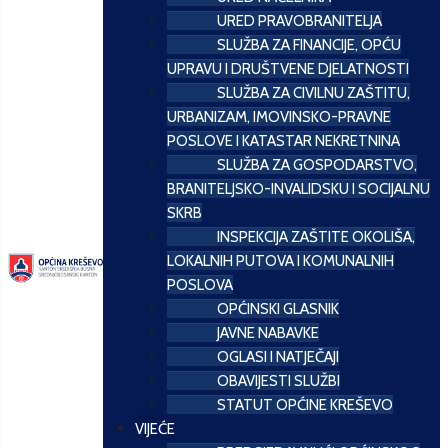
URED PRAVOBRANITELJA
SLUŽBA ZA FINANCIJE, OPĆU
UPRAVU I DRUŠTVENE DJELATNOSTI
SLUŽBA ZA CIVILNU ZAŠTITU,
URBANIZAM, IMOVINSKO-PRAVNE
POSLOVE I KATASTAR NEKRETNINA
SLUŽBA ZA GOSPODARSTVO,
BRANITELJSKO-INVALIDSKU I SOCIJALNU
SKRB
INSPEKCIJA ZAŠTITE OKOLIŠA,
LOKALNIH PUTOVA I KOMUNALNIH
POSLOVA
OPĆINSKI GLASNIK
JAVNE NABAVKE
OGLASI I NATJEČAJI
OBAVIJESTI SLUŽBI
STATUT OPĆINE KREŠEVO
VIJEĆE