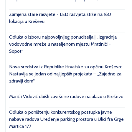
Zamjena stare rasvjete - LED rasvjeta stiže na 160
lokacija u Kreševu
Odluka o izboru najpovoljnijeg ponuditelja | „Izgradnja
vodovodne mreže u naseljenom mjestu Mratinići -
Sopot“
Nova sredstva iz Republike Hrvatske za općinu Kreševo:
Nastavlja se jedan od najljepših projekata – „Zajedno za
zdraviji dom“
Marić i Vidović obišli završene radove na ulazu u Kreševo
Odluka o poništenju konkurentskog postupka javne
nabave radova Uređenje parking prostora u Ulici fra Grge
Martića 177