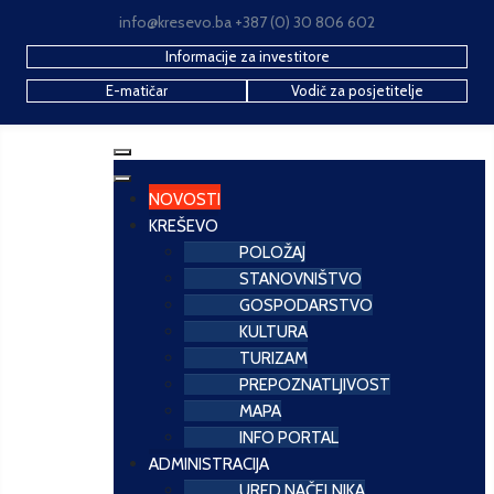
info@kresevo.ba +387 (0) 30 806 602
Informacije za investitore
E-matičar
Vodič za posjetitelje
NOVOSTI
KREŠEVO
POLOŽAJ
STANOVNIŠTVO
GOSPODARSTVO
KULTURA
TURIZAM
PREPOZNATLJIVOST
MAPA
INFO PORTAL
ADMINISTRACIJA
URED NAČELNIKA