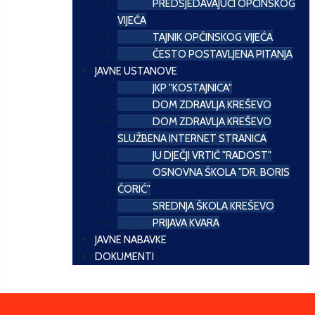
PREDSJEDAVAJUĆI OPĆINSKOG
VIJEĆA
TAJNIK OPĆINSKOG VIJEĆA
ČESTO POSTAVLJENA PITANJA
JAVNE USTANOVE
JKP "KOSTAJNICA"
DOM ZDRAVLJA KREŠEVO
DOM ZDRAVLJA KREŠEVO
SLUŽBENA INTERNET STRANICA
JU DJEČJI VRTIĆ "RADOST"
OSNOVNA ŠKOLA "DR. BORIS
ĆORIĆ"
SREDNJA ŠKOLA KREŠEVO
PRIJAVA KVARA
JAVNE NABAVKE
DOKUMENTI