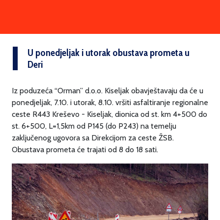
U ponedjeljak i utorak obustava prometa u
Deri
Iz poduzeća “Orman” d.o.o. Kiseljak obavještavaju da će u
ponedjeljak, 7.10. i utorak, 8.10. vršiti asfaltiranje regionalne
ceste R443 Kreševo - Kiseljak, dionica od st. km 4+500 do
st. 6+500, L=1,5km od P145 (do P243) na temelju
zaključenog ugovora sa Direkcijom za ceste ŽSB.
Obustava prometa će trajati od 8 do 18 sati.