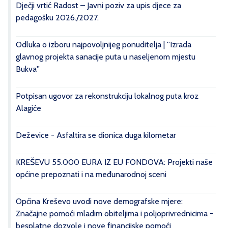
Dječji vrtić Radost – Javni poziv za upis djece za
pedagošku 2026./2027.
Odluka o izboru najpovoljnijeg ponuditelja | ''Izrada
glavnog projekta sanacije puta u naseljenom mjestu
Bukva''
Potpisan ugovor za rekonstrukciju lokalnog puta kroz
Alagiće
Deževice - Asfaltira se dionica duga kilometar
KREŠEVU 55.000 EURA IZ EU FONDOVA: Projekti naše
općine prepoznati i na međunarodnoj sceni
Općina Kreševo uvodi nove demografske mjere:
Značajne pomoći mladim obiteljima i poljoprivrednicima -
besplatne dozvole i nove financijske pomoći