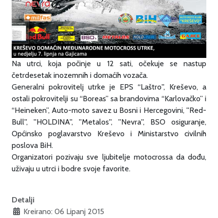
Na utrci, koja počinje u 12 sati, očekuje se nastup
četrdesetak inozemnih i domaćih vozača.
Generalni pokrovitelj utrke je EPS “Laštro'', Kreševo, a
ostali pokrovitelji su “Boreas” sa brandovima “Karlovačko” i
“Heineken”, Auto-moto savez u Bosni i Hercegovini, ''Red-
Bull'', ''HOLDINA'', ''Metalos'', ''Nevra'', BSO osiguranje,
Općinsko poglavarstvo Kreševo i Ministarstvo civilnih
poslova BiH.
Organizatori pozivaju sve ljubitelje motocrossa da dođu,
uživaju u utrci i bodre svoje favorite.
Detalji
Kreirano: 06 Lipanj 2015