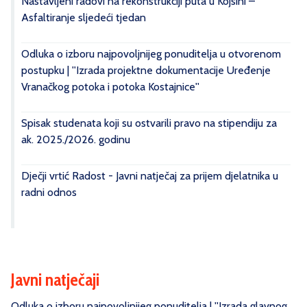
Nastavljeni radovi na rekonstrukciji puta u Kojsini –
Asfaltiranje sljedeći tjedan
Odluka o izboru najpovoljnijeg ponuditelja u otvorenom
postupku | ''Izrada projektne dokumentacije Uređenje
Vranačkog potoka i potoka Kostajnice''
Spisak studenata koji su ostvarili pravo na stipendiju za
ak. 2025./2026. godinu
Dječji vrtić Radost - Javni natječaj za prijem djelatnika u
radni odnos
Javni natječaji
Odluka o izboru najpovoljnijeg ponuditelja | ''Izrada glavnog