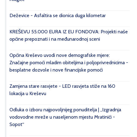
Deževice - Asfaltira se dionica duga kilometar
KREŠEVU 55.000 EURA IZ EU FONDOVA: Projekti naše
općine prepoznati i na međunarodnoj sceni
Općina Kreševo uvodi nove demografske mjere:
Značajne pomoći mladim obiteljima i poljoprivrednicima -
besplatne dozvole i nove financijske pomoći
Zamjena stare rasvjete - LED rasvjeta stiže na 160
lokacija u Kreševu
Odluka o izboru najpovoljnijeg ponuditelja | „Izgradnja
vodovodne mreže u naseljenom mjestu Mratinići -
Sopot“