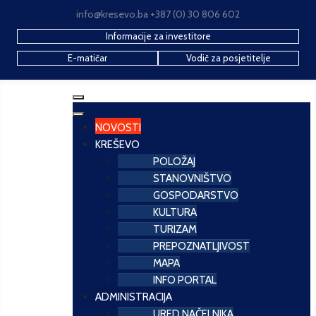
info@kresevo.ba +387 (0) 30 806 602
Informacije za investitore
E-matičar
Vodič za posjetitelje
NOVOSTI
KREŠEVO
POLOŽAJ
STANOVNIŠTVO
GOSPODARSTVO
KULTURA
TURIZAM
PREPOZNATLJIVOST
MAPA
INFO PORTAL
ADMINISTRACIJA
URED NAČELNIKA