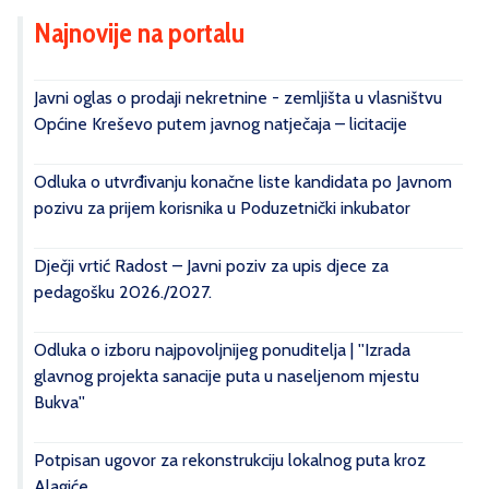
Najnovije na portalu
Javni oglas o prodaji nekretnine - zemljišta u vlasništvu
Općine Kreševo putem javnog natječaja – licitacije
Odluka o utvrđivanju konačne liste kandidata po Javnom
pozivu za prijem korisnika u Poduzetnički inkubator
Dječji vrtić Radost – Javni poziv za upis djece za
pedagošku 2026./2027.
Odluka o izboru najpovoljnijeg ponuditelja | ''Izrada
glavnog projekta sanacije puta u naseljenom mjestu
Bukva''
Potpisan ugovor za rekonstrukciju lokalnog puta kroz
Alagiće