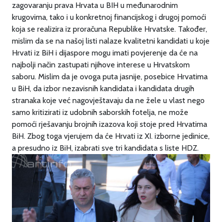
zagovaranju prava Hrvata u BIH u međunarodnim
krugovima, tako i u konkretnoj financijskog i drugoj pomoći
koja se realizira iz proračuna Republike Hrvatske. Također,
mislim da se na našoj listi nalaze kvalitetni kandidati u koje
Hrvati iz BiH i dijaspore mogu imati povjerenje da će na
najbolji način zastupati njihove interese u Hrvatskom
saboru. Mislim da je ovoga puta jasnije, posebice Hrvatima
u BiH, da izbor nezavisnih kandidata i kandidata drugih
stranaka koje već nagovještavaju da ne žele u vlast nego
samo kritizirati iz udobnih saborskih fotelja, ne može
pomoći rješavanju brojnih izazova koji stoje pred Hrvatima
BiH. Zbog toga vjerujem da će Hrvati iz XI. izborne jedinice,
a presudno iz BiH, izabrati sve tri kandidata s liste HDZ.