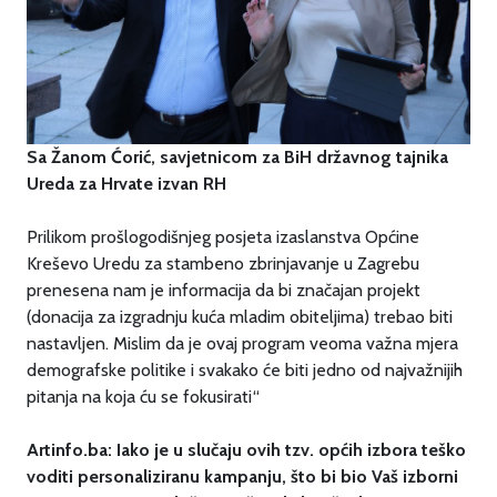
Sa Žanom Ćorić, savjetnicom za BiH državnog tajnika
Ureda za Hrvate izvan RH
Prilikom prošlogodišnjeg posjeta izaslanstva Općine
Kreševo Uredu za stambeno zbrinjavanje u Zagrebu
prenesena nam je informacija da bi značajan projekt
(donacija za izgradnju kuća mladim obiteljima) trebao biti
nastavljen. Mislim da je ovaj program veoma važna mjera
demografske politike i svakako će biti jedno od najvažnijih
pitanja na koja ću se fokusirati“
Artinfo.ba: Iako je u slučaju ovih tzv. općih izbora teško
voditi personaliziranu kampanju, što bi bio Vaš izborni