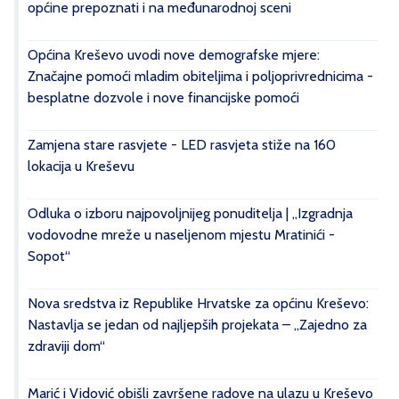
općine prepoznati i na međunarodnoj sceni
Općina Kreševo uvodi nove demografske mjere:
Značajne pomoći mladim obiteljima i poljoprivrednicima -
besplatne dozvole i nove financijske pomoći
Zamjena stare rasvjete - LED rasvjeta stiže na 160
lokacija u Kreševu
Odluka o izboru najpovoljnijeg ponuditelja | „Izgradnja
vodovodne mreže u naseljenom mjestu Mratinići -
Sopot“
Nova sredstva iz Republike Hrvatske za općinu Kreševo:
Nastavlja se jedan od najljepših projekata – „Zajedno za
zdraviji dom“
Marić i Vidović obišli završene radove na ulazu u Kreševo