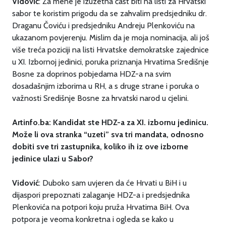
Vidović
: Za mene je izuzetna čast biti na listi za Hrvatski
sabor te koristim prigodu da se zahvalim predsjedniku dr.
Draganu Čoviću i predsjedniku Andreju Plenkoviću na
ukazanom povjerenju. Mislim da je moja nominacija, ali još
više treća poziciji na listi Hrvatske demokratske zajednice
u XI. Izbornoj jedinici, poruka priznanja Hrvatima Središnje
Bosne za doprinos pobjedama HDZ-a na svim
dosadašnjim izborima u RH, a s druge strane i poruka o
važnosti Središnje Bosne za hrvatski narod u cjelini.
Artinfo.ba: Kandidat ste HDZ-a za XI. izbornu jedinicu.
Može li ova stranka “uzeti” sva tri mandata, odnosno
dobiti sve tri zastupnika, koliko ih iz ove izborne
jedinice ulazi u Sabor?
Vidović
: Duboko sam uvjeren da će Hrvati u BiH i u
dijaspori prepoznati zalaganje HDZ-a i predsjednika
Plenkovića na potpori koju pruža Hrvatima BiH. Ova
potpora je veoma konkretna i ogleda se kako u