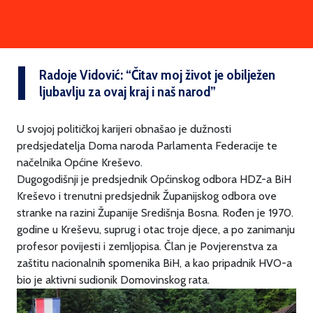
Radoje Vidović: “Čitav moj život je obilježen
ljubavlju za ovaj kraj i naš narod”
U svojoj političkoj karijeri obnašao je dužnosti
predsjedatelja Doma naroda Parlamenta Federacije te
načelnika Općine Kreševo.
Dugogodišnji je predsjednik Općinskog odbora HDZ-a BiH
Kreševo i trenutni predsjednik Županijskog odbora ove
stranke na razini Županije Središnja Bosna. Rođen je 1970.
godine u Kreševu, suprug i otac troje djece, a po zanimanju
profesor povijesti i zemljopisa. Član je Povjerenstva za
zaštitu nacionalnih spomenika BiH, a kao pripadnik HVO-a
bio je aktivni sudionik Domovinskog rata.