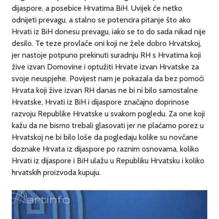
dijaspore, a posebice Hrvatima BiH. Uvijek će netko
odnijeti prevagu, a stalno se potencira pitanje što ako
Hrvati iz BiH donesu prevagu, iako se to do sada nikad nije
desilo. Te teze provlače oni koji ne žele dobro Hrvatskoj,
jer nastoje potpuno prekinuti suradnju RH s Hrvatima koji
žive izvan Domovine i optužiti Hrvate izvan Hrvatske za
svoje neuspjehe. Povijest nam je pokazala da bez pomoći
Hrvata koji žive izvan RH danas ne bi ni bilo samostalne
Hrvatske, Hrvati iz BiH i dijaspore značajno doprinose
razvoju Republike Hrvatske u svakom pogledu. Za one koji
kažu da ne bismo trebali glasovati jer ne plaćamo porez u
Hrvatskoj ne bi bilo loše da pogledaju kolike su novčane
doznake Hrvata iz dijaspore po raznim osnovama, koliko
Hrvati iz dijaspore i BiH ulažu u Republiku Hrvatsku i koliko
hrvatskih proizvoda kupuju.