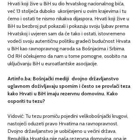
Hrvati koji žive u BiH su dio hrvatskog nacionalnog bića,
već 13 stoljeća duboko ukorijenjeni u ovim krajevima i tu
ćemo i ostati te nismo nikakva dijaspora. Hrvati koji žive u
BiH su bezbroj put pokazali i pokazuju svoju ljubav prema
Hrvatskoj i uvjeren sam da će tako i ostati, istovremeno
vodeći svoju autentičnu politiku gradeći budućnost Hrvata
u BiH kao ravnopravnog naroda sa Bošnjacima i Srbima.
Od RH očekujemo da nam u tome pomogne, osobito na
uključivanju BiH u euroatlantske asocijacije.
Artinfo.ba: Bošnjački mediji dvojno državljanstvo
uglavnom doživljavaju spornim i često se provlači teza
kako Hrvati u BiH imaju rezervnu domovinu. Kako
osporiti tu tezu?
Vidović: Tu tezu promiču pojedini velikobošnjački krugovi,
nastojeći oduzeti pravo Hrvatima na ravnopravnost.
Dvojno državljanstvo je uobičajeno u većini država.
Republika Hrvatska nije naša rezervna domovina, ona je