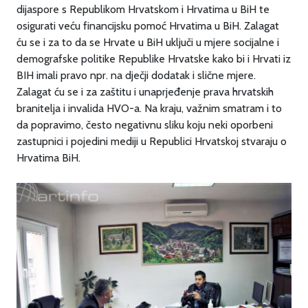
dijaspore s Republikom Hrvatskom i Hrvatima u BiH te
osigurati veću financijsku pomoć Hrvatima u BiH. Zalagat
ću se i za to da se Hrvate u BiH uključi u mjere socijalne i
demografske politike Republike Hrvatske kako bi i Hrvati iz
BIH imali pravo npr. na dječji dodatak i slične mjere.
Zalagat ću se i za zaštitu i unaprjeđenje prava hrvatskih
branitelja i invalida HVO-a. Na kraju, važnim smatram i to
da popravimo, često negativnu sliku koju neki oporbeni
zastupnici i pojedini mediji u Republici Hrvatskoj stvaraju o
Hrvatima BiH.