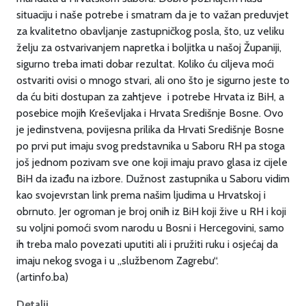
situaciju i naše potrebe i smatram da je to važan preduvjet
za kvalitetno obavljanje zastupničkog posla, što, uz veliku
želju za ostvarivanjem napretka i boljitka u našoj Županiji,
sigurno treba imati dobar rezultat. Koliko ću ciljeva moći
ostvariti ovisi o mnogo stvari, ali ono što je sigurno jeste to
da ću biti dostupan za zahtjeve i potrebe Hrvata iz BiH, a
posebice mojih Kreševljaka i Hrvata Središnje Bosne. Ovo
je jedinstvena, povijesna prilika da Hrvati Središnje Bosne
po prvi put imaju svog predstavnika u Saboru RH pa stoga
još jednom pozivam sve one koji imaju pravo glasa iz cijele
BiH da izađu na izbore. Dužnost zastupnika u Saboru vidim
kao svojevrstan link prema našim ljudima u Hrvatskoj i
obrnuto. Jer ogroman je broj onih iz BiH koji žive u RH i koji
su voljni pomoći svom narodu u Bosni i Hercegovini, samo
ih treba malo povezati uputiti ali i pružiti ruku i osjećaj da
imaju nekog svoga i u „službenom Zagrebu“.
(artinfo.ba)
Detalji