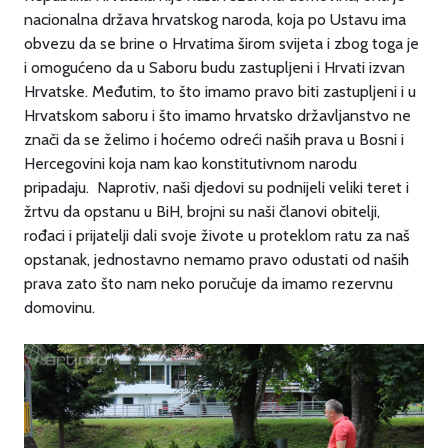
nacionalna država hrvatskog naroda, koja po Ustavu ima
obvezu da se brine o Hrvatima širom svijeta i zbog toga je
i omogućeno da u Saboru budu zastupljeni i Hrvati izvan
Hrvatske. Međutim, to što imamo pravo biti zastupljeni i u
Hrvatskom saboru i što imamo hrvatsko državljanstvo ne
znači da se želimo i hoćemo odreći naših prava u Bosni i
Hercegovini koja nam kao konstitutivnom narodu
pripadaju. Naprotiv, naši djedovi su podnijeli veliki teret i
žrtvu da opstanu u BiH, brojni su naši članovi obitelji,
rođaci i prijatelji dali svoje živote u proteklom ratu za naš
opstanak, jednostavno nemamo pravo odustati od naših
prava zato što nam neko poručuje da imamo rezervnu
domovinu.