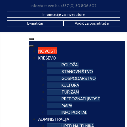
info@kresevo.ba +387 (0) 30 806 602
Informacije za investitore
E-matičar
Vodič za posjetitelje
NOVOSTI
KREŠEVO
POLOŽAJ
STANOVNIŠTVO
GOSPODARSTVO
KULTURA
TURIZAM
PREPOZNATLJIVOST
MAPA
INFO PORTAL
ADMINISTRACIJA
URED NAČELNIKA