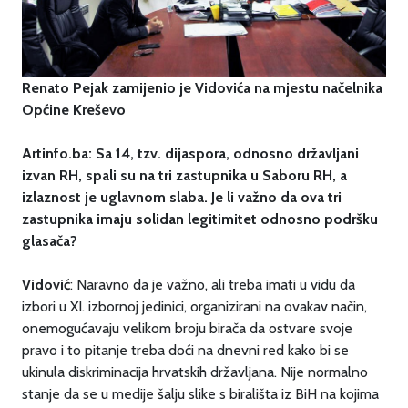
Renato Pejak zamijenio je Vidovića na mjestu načelnika
Općine Kreševo
Artinfo.ba: Sa 14, tzv. dijaspora, odnosno državljani
izvan RH, spali su na tri zastupnika u Saboru RH, a
izlaznost je uglavnom slaba. Je li važno da ova tri
zastupnika imaju solidan legitimitet odnosno podršku
glasača?
Vidović
: Naravno da je važno, ali treba imati u vidu da
izbori u XI. izbornoj jedinici, organizirani na ovakav način,
onemogućavaju velikom broju birača da ostvare svoje
pravo i to pitanje treba doći na dnevni red kako bi se
ukinula diskriminacija hrvatskih državljana. Nije normalno
stanje da se u medije šalju slike s birališta iz BiH na kojima