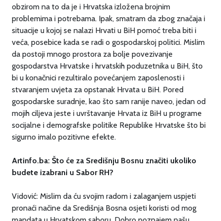
obzirom na to da je i Hrvatska izložena brojnim
problemima i potrebama. Ipak, smatram da zbog značaja i
situacije u kojoj se nalazi Hrvati u BiH pomoć treba biti i
veća, posebice kada se radi o gospodarskoj politici. Mislim
da postoji mnogo prostora za bolje povezivanje
gospodarstva Hrvatske i hrvatskih poduzetnika u BiH, što
bi u konačnici rezultiralo povećanjem zaposlenosti i
stvaranjem uvjeta za opstanak Hrvata u BiH. Pored
gospodarske suradnje, kao što sam ranije naveo, jedan od
mojih ciljeva jeste i uvrštavanje Hrvata iz BiH u programe
socijalne i demografske politike Republike Hrvatske što bi
sigurno imalo pozitivne efekte.
Artinfo.ba: Što će za Središnju Bosnu značiti ukoliko
budete izabrani u Sabor RH?
Vidović: Mislim da ću svojim radom i zalaganjem uspjeti
pronaći načine da Središnja Bosna osjeti koristi od mog
mandata u Hrvatskom saboru. Dobro poznajem našu