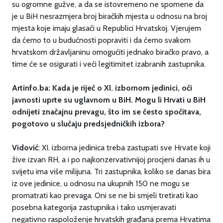
su ogromne gužve, a da se istovremeno ne spomene da
je u BiH nesrazmjera broj biračkih mjesta u odnosu na broj
mjesta koje imaju glasači u Republici Hrvatskoj. Vjerujem
da ćemo to u budućnosti popraviti i da ćemo svakom
hrvatskom državljaninu omogućiti jednako biračko pravo, a
time će se osigurati i veći legitimitet izabranih zastupnika.
Artinfo.ba: Kada je riječ o XI. izbornom jedinici, oči
javnosti uprte su uglavnom u BiH. Mogu li Hrvati u BiH
odnijeti značajnu prevagu, što im se često spočitava,
pogotovo u slučaju predsjedničkih izbora?
Vidović
: XI. izborna jedinica treba zastupati sve Hrvate koji
žive izvan RH, a i po najkonzervativnijoj procjeni danas ih u
svijetu ima više milijuna. Tri zastupnika, koliko se danas bira
iz ove jedinice, u odnosu na ukupnih 150 ne mogu se
promatrati kao prevaga. Oni se ne bi smjeli tretirati kao
posebna kategorija zastupnika i tako usmjeravati
negativno raspoloženje hrvatskih građana prema Hrvatima