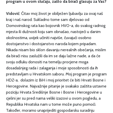
program u ovom slučaju, zašto da birači glasuju za Vas?
Vidović
: Čitav moj život je obilježen ljubavlju za ovaj naš
kraj i naš narod. Sukladno tome sam djelovao od
Domovinskog rata kao bojovnik HVO-a, do svakog radnog
mjesta ili dužnosti koju sam obnašao, nastojeći u danim
okolnostima, uvijek učiniti najviše, čuvajući osobno
dostojanstvo i dostojanstvo naroda kojem pripadam.
Nikada nisam bio sklon davanju nerealnih obećanja, mislim
da birači nisu zaslužili da im se daju lažne nade, a da će
svoju odluku donositi na temelju procjene moga
dosadašnjeg rada i zalaganja i moje sposobnosti da ih
predstavljam u Hrvatskom saboru. Moj program je program
HDZ-a, dolazim iz BiH i moj prioritet će biti Hrvati Bosne i
Hercegovine. Najvažnije pitanje je svakako zaštita ustavne
poziciju Hrvata Središnje Bosne i Bosne i Hercegovine u
cjelini jer su pred nama veliki izazovi u ovom pogledu, a
Republika Hrvatska nam u tome može puno pomoći.
Također, moramo unaprijediti gospodarsku suradnju