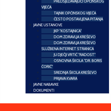
PREDSJEDAVAJUĆI OPĆINSKOG
VIJEĆA
TAJNIK OPĆINSKOG VIJEĆA
ČESTO POSTAVLJENA PITANJA
JAVNE USTANOVE
JKP "KOSTAJNICA"
DOM ZDRAVLJA KREŠEVO
DOM ZDRAVLJA KREŠEVO
SLUŽBENA INTERNET STRANICA
JU DJEČJI VRTIĆ "RADOST"
OSNOVNA ŠKOLA "DR. BORIS
ĆORIĆ"
SREDNJA ŠKOLA KREŠEVO
PRIJAVA KVARA
JAVNE NABAVKE
DOKUMENTI