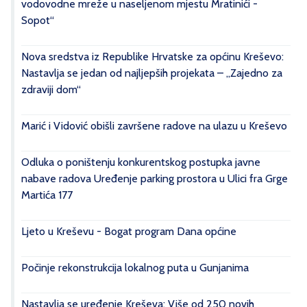
vodovodne mreže u naseljenom mjestu Mratinići -
Sopot“
Nova sredstva iz Republike Hrvatske za općinu Kreševo:
Nastavlja se jedan od najljepših projekata – „Zajedno za
zdraviji dom“
Marić i Vidović obišli završene radove na ulazu u Kreševo
Odluka o poništenju konkurentskog postupka javne
nabave radova Uređenje parking prostora u Ulici fra Grge
Martića 177
Ljeto u Kreševu - Bogat program Dana općine
Počinje rekonstrukcija lokalnog puta u Gunjanima
Nastavlja se uređenje Kreševa: Više od 250 novih