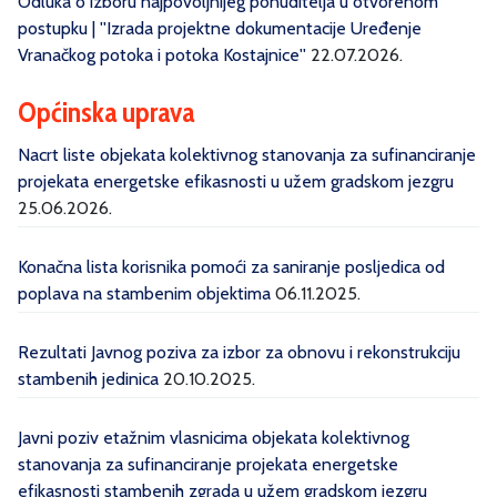
Odluka o izboru najpovoljnijeg ponuditelja u otvorenom
postupku | ''Izrada projektne dokumentacije Uređenje
Vranačkog potoka i potoka Kostajnice''
22.07.2026.
Općinska uprava
Nacrt liste objekata kolektivnog stanovanja za sufinanciranje
projekata energetske efikasnosti u užem gradskom jezgru
25.06.2026.
Konačna lista korisnika pomoći za saniranje posljedica od
poplava na stambenim objektima
06.11.2025.
Rezultati Javnog poziva za izbor za obnovu i rekonstrukciju
stambenih jedinica
20.10.2025.
Javni poziv etažnim vlasnicima objekata kolektivnog
stanovanja za sufinanciranje projekata energetske
efikasnosti stambenih zgrada u užem gradskom jezgru