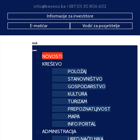
info@kresevo.ba +387 (0) 30 806 602
Informacije za investitore
E-matičar
Vodič za posjetitelje
NOVOSTI
KREŠEVO
POLOŽAJ
STANOVNIŠTVO
GOSPODARSTVO
KULTURA
TURIZAM
PREPOZNATLJIVOST
MAPA
INFO PORTAL
ADMINISTRACIJA
URED NAČELNIKA