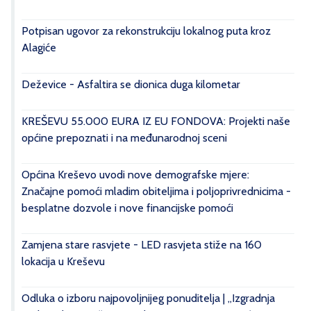
Potpisan ugovor za rekonstrukciju lokalnog puta kroz
Alagiće
Deževice - Asfaltira se dionica duga kilometar
KREŠEVU 55.000 EURA IZ EU FONDOVA: Projekti naše
općine prepoznati i na međunarodnoj sceni
Općina Kreševo uvodi nove demografske mjere:
Značajne pomoći mladim obiteljima i poljoprivrednicima -
besplatne dozvole i nove financijske pomoći
Zamjena stare rasvjete - LED rasvjeta stiže na 160
lokacija u Kreševu
Odluka o izboru najpovoljnijeg ponuditelja | „Izgradnja