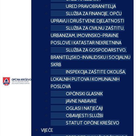
URED PRAVOBRANITELJA
SLUŽBA ZA FINANCIJE, OPĆU
UPRAVU I DRUŠTVENE DJELATNOSTI
SLUŽBA ZA CIVILNU ZAŠTITU,
URBANIZAM, IMOVINSKO-PRAVNE
POSLOVE I KATASTAR NEKRETNINA
SLUŽBA ZA GOSPODARSTVO,
BRANITELJSKO-INVALIDSKU I SOCIJALNU
SKRB
INSPEKCIJA ZAŠTITE OKOLIŠA,
LOKALNIH PUTOVA I KOMUNALNIH
POSLOVA
OPĆINSKI GLASNIK
JAVNE NABAVKE
OGLASI I NATJEČAJI
OBAVIJESTI SLUŽBI
STATUT OPĆINE KREŠEVO
VIJEĆE