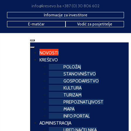
info@kresevo.ba +387 (0) 30 806 602
Informacije za investitore
E-matičar
Vodič za posjetitelje
NOVOSTI
KREŠEVO
POLOŽAJ
STANOVNIŠTVO
GOSPODARSTVO
KULTURA
TURIZAM
PREPOZNATLJIVOST
MAPA
INFO PORTAL
ADMINISTRACIJA
URED NAČELNIKA