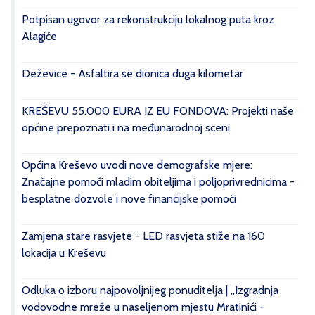
Potpisan ugovor za rekonstrukciju lokalnog puta kroz
Alagiće
Deževice - Asfaltira se dionica duga kilometar
KREŠEVU 55.000 EURA IZ EU FONDOVA: Projekti naše
općine prepoznati i na međunarodnoj sceni
Općina Kreševo uvodi nove demografske mjere:
Značajne pomoći mladim obiteljima i poljoprivrednicima -
besplatne dozvole i nove financijske pomoći
Zamjena stare rasvjete - LED rasvjeta stiže na 160
lokacija u Kreševu
Odluka o izboru najpovoljnijeg ponuditelja | „Izgradnja
vodovodne mreže u naseljenom mjestu Mratinići -