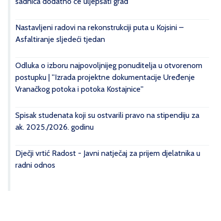
sadnica dodatno će uljepšati grad
Nastavljeni radovi na rekonstrukciji puta u Kojsini –
Asfaltiranje sljedeći tjedan
Odluka o izboru najpovoljnijeg ponuditelja u otvorenom
postupku | ''Izrada projektne dokumentacije Uređenje
Vranačkog potoka i potoka Kostajnice''
Spisak studenata koji su ostvarili pravo na stipendiju za
ak. 2025./2026. godinu
Dječji vrtić Radost - Javni natječaj za prijem djelatnika u
radni odnos