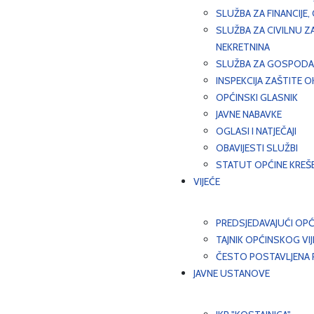
SLUŽBA ZA FINANCIJE
SLUŽBA ZA CIVILNU Z
NEKRETNINA
SLUŽBA ZA GOSPODAR
INSPEKCIJA ZAŠTITE 
OPĆINSKI GLASNIK
JAVNE NABAVKE
OGLASI I NATJEČAJI
OBAVIJESTI SLUŽBI
STATUT OPĆINE KREŠ
VIJEĆE
PREDSJEDAVAJUĆI OPĆ
TAJNIK OPĆINSKOG VI
ČESTO POSTAVLJENA P
JAVNE USTANOVE