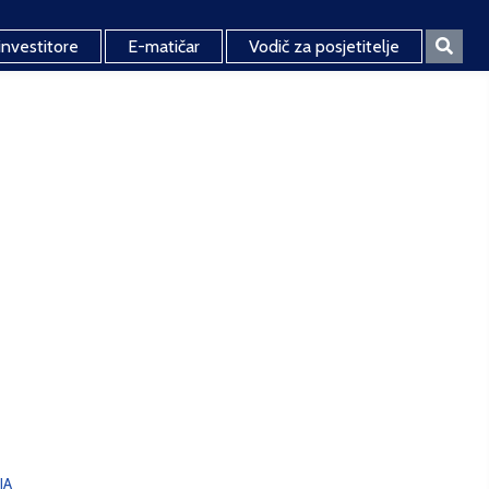
investitore
E-matičar
Vodič za posjetitelje
JA