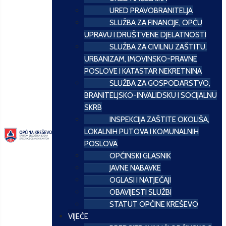
URED PRAVOBRANITELJA
SLUŽBA ZA FINANCIJE, OPĆU
UPRAVU I DRUŠTVENE DJELATNOSTI
SLUŽBA ZA CIVILNU ZAŠTITU,
URBANIZAM, IMOVINSKO-PRAVNE
POSLOVE I KATASTAR NEKRETNINA
SLUŽBA ZA GOSPODARSTVO,
BRANITELJSKO-INVALIDSKU I SOCIJALNU
SKRB
INSPEKCIJA ZAŠTITE OKOLIŠA,
LOKALNIH PUTOVA I KOMUNALNIH
POSLOVA
OPĆINSKI GLASNIK
JAVNE NABAVKE
OGLASI I NATJEČAJI
OBAVIJESTI SLUŽBI
STATUT OPĆINE KREŠEVO
VIJEĆE