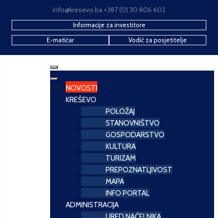
info@kresevo.ba +387 (0) 30 806 602
Informacije za investitore
E-matičar
Vodič za posjetitelje
NOVOSTI
KREŠEVO
POLOŽAJ
STANOVNIŠTVO
GOSPODARSTVO
KULTURA
TURIZAM
PREPOZNATLJIVOST
MAPA
INFO PORTAL
ADMINISTRACIJA
URED NAČELNIKA