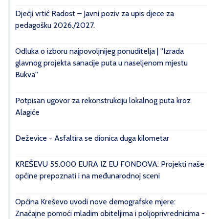
Dječji vrtić Radost – Javni poziv za upis djece za
pedagošku 2026./2027.
Odluka o izboru najpovoljnijeg ponuditelja | ''Izrada
glavnog projekta sanacije puta u naseljenom mjestu
Bukva''
Potpisan ugovor za rekonstrukciju lokalnog puta kroz
Alagiće
Deževice - Asfaltira se dionica duga kilometar
KREŠEVU 55.000 EURA IZ EU FONDOVA: Projekti naše
općine prepoznati i na međunarodnoj sceni
Općina Kreševo uvodi nove demografske mjere:
Značajne pomoći mladim obiteljima i poljoprivrednicima -