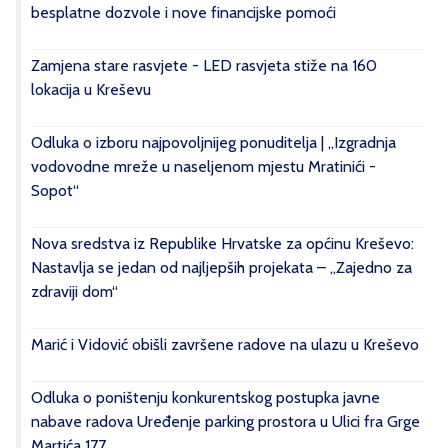
besplatne dozvole i nove financijske pomoći
Zamjena stare rasvjete - LED rasvjeta stiže na 160
lokacija u Kreševu
Odluka o izboru najpovoljnijeg ponuditelja | „Izgradnja
vodovodne mreže u naseljenom mjestu Mratinići -
Sopot“
Nova sredstva iz Republike Hrvatske za općinu Kreševo:
Nastavlja se jedan od najljepših projekata – „Zajedno za
zdraviji dom“
Marić i Vidović obišli završene radove na ulazu u Kreševo
Odluka o poništenju konkurentskog postupka javne
nabave radova Uređenje parking prostora u Ulici fra Grge
Martića 177