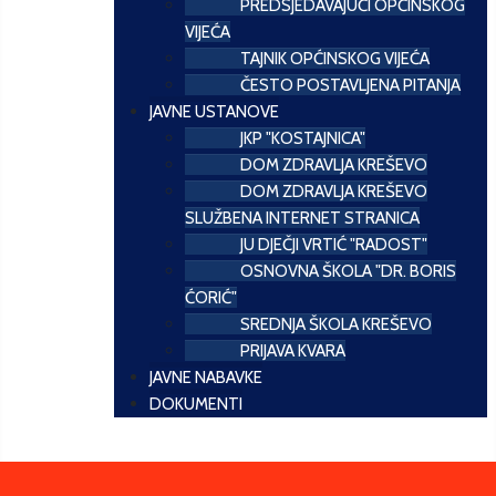
PREDSJEDAVAJUĆI OPĆINSKOG
VIJEĆA
TAJNIK OPĆINSKOG VIJEĆA
ČESTO POSTAVLJENA PITANJA
JAVNE USTANOVE
JKP "KOSTAJNICA"
DOM ZDRAVLJA KREŠEVO
DOM ZDRAVLJA KREŠEVO
SLUŽBENA INTERNET STRANICA
JU DJEČJI VRTIĆ "RADOST"
OSNOVNA ŠKOLA "DR. BORIS
ĆORIĆ"
SREDNJA ŠKOLA KREŠEVO
PRIJAVA KVARA
JAVNE NABAVKE
DOKUMENTI