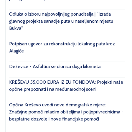
Odluka o izboru najpovoljnijeg ponuditelja | ''Izrada
glavnog projekta sanacije puta u naseljenom mjestu
Bukva''
Potpisan ugovor za rekonstrukciju lokalnog puta kroz
Alagiće
Deževice - Asfaltira se dionica duga kilometar
KREŠEVU 55.000 EURA IZ EU FONDOVA: Projekti naše
općine prepoznati i na međunarodnoj sceni
Općina Kreševo uvodi nove demografske mjere:
Značajne pomoći mladim obiteljima i poljoprivrednicima -
besplatne dozvole i nove financijske pomoći