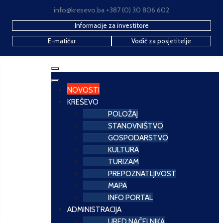
info@kresevo.ba +387 (0) 30 806 602
Informacije za investitore
E-matičar
Vodič za posjetitelje
NOVOSTI
KREŠEVO
POLOŽAJ
STANOVNIŠTVO
GOSPODARSTVO
KULTURA
TURIZAM
PREPOZNATLJIVOST
MAPA
INFO PORTAL
ADMINISTRACIJA
URED NAČELNIKA