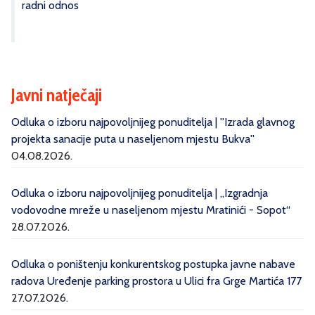
radni odnos
Javni natječaji
Odluka o izboru najpovoljnijeg ponuditelja | ''Izrada glavnog
projekta sanacije puta u naseljenom mjestu Bukva''
04.08.2026.
Odluka o izboru najpovoljnijeg ponuditelja | „Izgradnja
vodovodne mreže u naseljenom mjestu Mratinići - Sopot“
28.07.2026.
Odluka o poništenju konkurentskog postupka javne nabave
radova Uređenje parking prostora u Ulici fra Grge Martića 177
27.07.2026.