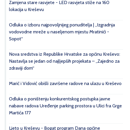
Zamjena stare rasvjete - LED rasvjeta stiže na 160
lokacija u Kreševu
Odluka o izboru najpovoljnijeg ponuditelja | „Izgradnja
vodovodne mreže u naseljenom mjestu Mratinići -
Sopot“
Nova sredstva iz Republike Hrvatske za općinu Kreševo:
Nastavlja se jedan od najljepših projekata – „Zajedno za
zdraviji dom“
Marić i Vidović obišli završene radove na ulazu u Kreševo
Odluka o poništenju konkurentskog postupka javne
nabave radova Uređenje parking prostora u Ulici fra Grge
Martića 177
Ljeto u Kreševu - Bogat program Dana općine