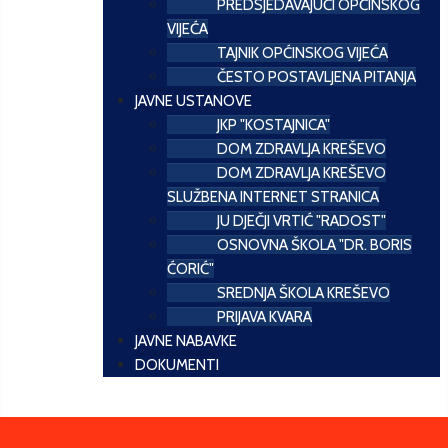
PREDSJEDAVAJUĆI OPĆINSKOG
VIJEĆA
TAJNIK OPĆINSKOG VIJEĆA
ČESTO POSTAVLJENA PITANJA
JAVNE USTANOVE
JKP "KOSTAJNICA"
DOM ZDRAVLJA KREŠEVO
DOM ZDRAVLJA KREŠEVO
SLUŽBENA INTERNET STRANICA
JU DJEČJI VRTIĆ "RADOST"
OSNOVNA ŠKOLA "DR. BORIS
ĆORIĆ"
SREDNJA ŠKOLA KREŠEVO
PRIJAVA KVARA
JAVNE NABAVKE
DOKUMENTI