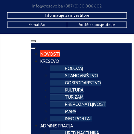
info@kresevo.ba +387 (0) 30 806 602
Informacije za investitore
E-matičar
Vodič za posjetitelje
NOVOSTI
KREŠEVO
POLOŽAJ
STANOVNIŠTVO
GOSPODARSTVO
KULTURA
TURIZAM
PREPOZNATLJIVOST
MAPA
INFO PORTAL
ADMINISTRACIJA
URED NAČELNIKA