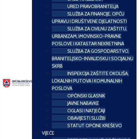
URED PRAVOBRANITELJA
SLUŽBA ZA FINANCIJE, OPĆU
UPRAVU I DRUŠTVENE DJELATNOSTI
SLUŽBA ZA CIVILNU ZAŠTITU,
URBANIZAM, IMOVINSKO-PRAVNE
POSLOVE I KATASTAR NEKRETNINA
SLUŽBA ZA GOSPODARSTVO,
BRANITELJSKO-INVALIDSKU I SOCIJALNU
SKRB
INSPEKCIJA ZAŠTITE OKOLIŠA,
LOKALNIH PUTOVA I KOMUNALNIH
POSLOVA
OPĆINSKI GLASNIK
JAVNE NABAVKE
OGLASI I NATJEČAJI
OBAVIJESTI SLUŽBI
STATUT OPĆINE KREŠEVO
VIJEĆE