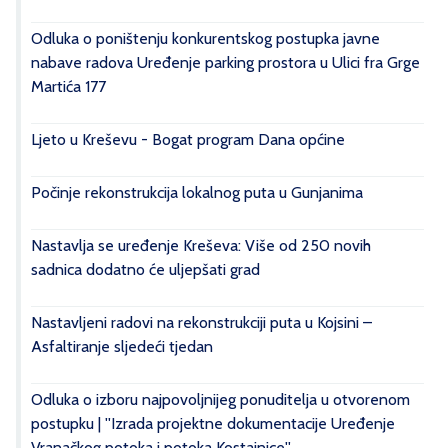
Odluka o poništenju konkurentskog postupka javne
nabave radova Uređenje parking prostora u Ulici fra Grge
Martića 177
Ljeto u Kreševu - Bogat program Dana općine
Počinje rekonstrukcija lokalnog puta u Gunjanima
Nastavlja se uređenje Kreševa: Više od 250 novih
sadnica dodatno će uljepšati grad
Nastavljeni radovi na rekonstrukciji puta u Kojsini –
Asfaltiranje sljedeći tjedan
Odluka o izboru najpovoljnijeg ponuditelja u otvorenom
postupku | ''Izrada projektne dokumentacije Uređenje
Vranačkog potoka i potoka Kostajnice''