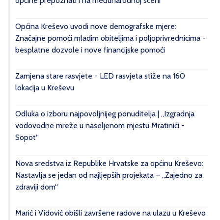
općine prepoznati i na međunarodnoj sceni
Općina Kreševo uvodi nove demografske mjere:
Značajne pomoći mladim obiteljima i poljoprivrednicima -
besplatne dozvole i nove financijske pomoći
Zamjena stare rasvjete - LED rasvjeta stiže na 160
lokacija u Kreševu
Odluka o izboru najpovoljnijeg ponuditelja | „Izgradnja
vodovodne mreže u naseljenom mjestu Mratinići -
Sopot“
Nova sredstva iz Republike Hrvatske za općinu Kreševo:
Nastavlja se jedan od najljepših projekata – „Zajedno za
zdraviji dom“
Marić i Vidović obišli završene radove na ulazu u Kreševo