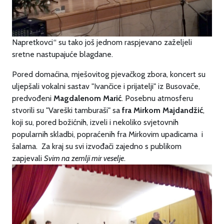
Napretkovci“ su tako još jednom raspjevano zaželjeli
sretne nastupajuće blagdane.
Pored domaćina, mješovitog pjevačkog zbora, koncert su
uljepšali vokalni sastav "Ivančice i prijatelji" iz Busovače,
predvođeni
Magdalenom Marić
. Posebnu atmosferu
stvorili su "Vareški tamburaši" sa
fra Mirkom Majdandžić
,
koji su, pored božićnih, izveli i nekoliko svjetovnih
popularnih skladbi, popraćenih fra Mirkovim upadicama i
šalama. Za kraj su svi izvođači zajedno s publikom
zapjevali
Svim na zemlji mir veselje
.