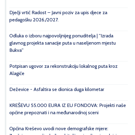
Dječji vrtić Radost – Javni poziv za upis djece za
pedagošku 2026./2027.
Odluka o izboru najpovoljnijeg ponuditelja | ''Izrada
glavnog projekta sanacije puta u naseljenom mjestu
Bukva''
Potpisan ugovor za rekonstrukciju lokalnog puta kroz
Alagiće
Deževice - Asfaltira se dionica duga kilometar
KREŠEVU 55.000 EURA IZ EU FONDOVA: Projekti naše
općine prepoznati i na međunarodnoj sceni
Općina Kreševo uvodi nove demografske mjere: