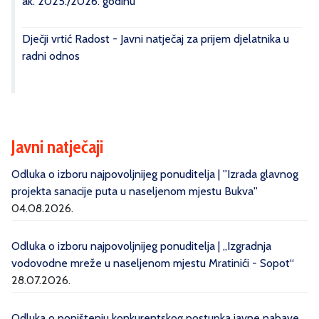
ak. 2025./2026. godinu
Dječji vrtić Radost - Javni natječaj za prijem djelatnika u
radni odnos
Javni natječaji
Odluka o izboru najpovoljnijeg ponuditelja | ''Izrada glavnog
projekta sanacije puta u naseljenom mjestu Bukva''
04.08.2026.
Odluka o izboru najpovoljnijeg ponuditelja | „Izgradnja
vodovodne mreže u naseljenom mjestu Mratinići - Sopot“
28.07.2026.
Odluka o poništenju konkurentskog postupka javne nabave