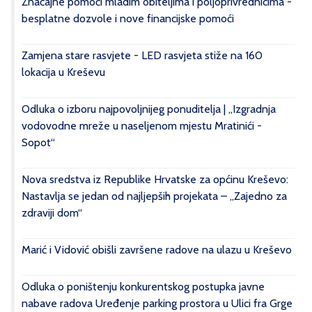
Značajne pomoći mladim obiteljima i poljoprivrednicima -
besplatne dozvole i nove financijske pomoći
Zamjena stare rasvjete - LED rasvjeta stiže na 160
lokacija u Kreševu
Odluka o izboru najpovoljnijeg ponuditelja | „Izgradnja
vodovodne mreže u naseljenom mjestu Mratinići -
Sopot“
Nova sredstva iz Republike Hrvatske za općinu Kreševo:
Nastavlja se jedan od najljepših projekata – „Zajedno za
zdraviji dom“
Marić i Vidović obišli završene radove na ulazu u Kreševo
Odluka o poništenju konkurentskog postupka javne
nabave radova Uređenje parking prostora u Ulici fra Grge