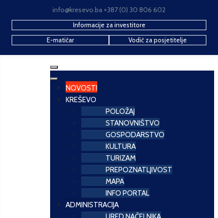
info@kresevo.ba +387 (0) 30 806 602
Informacije za investitore
E-matičar
Vodič za posjetitelje
NOVOSTI
KREŠEVO
POLOŽAJ
STANOVNIŠTVO
GOSPODARSTVO
KULTURA
TURIZAM
PREPOZNATLJIVOST
MAPA
INFO PORTAL
ADMINISTRACIJA
URED NAČELNIKA