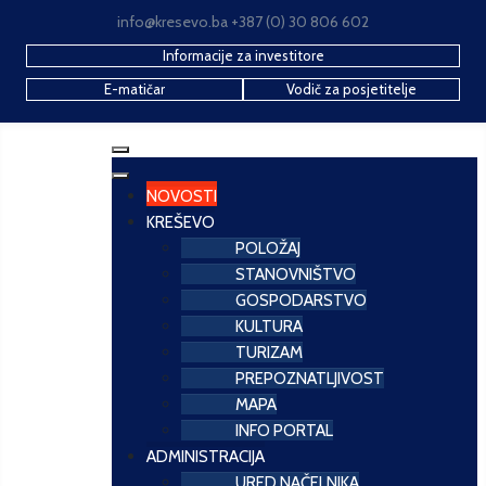
info@kresevo.ba +387 (0) 30 806 602
Informacije za investitore
E-matičar
Vodič za posjetitelje
NOVOSTI
KREŠEVO
POLOŽAJ
STANOVNIŠTVO
GOSPODARSTVO
KULTURA
TURIZAM
PREPOZNATLJIVOST
MAPA
INFO PORTAL
ADMINISTRACIJA
URED NAČELNIKA