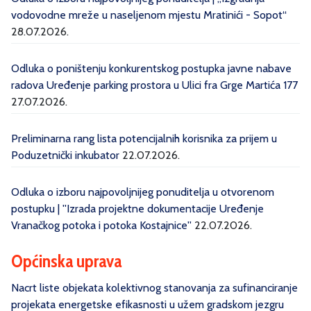
vodovodne mreže u naseljenom mjestu Mratinići - Sopot“
28.07.2026.
Odluka o poništenju konkurentskog postupka javne nabave
radova Uređenje parking prostora u Ulici fra Grge Martića 177
27.07.2026.
Preliminarna rang lista potencijalnih korisnika za prijem u
Poduzetnički inkubator
22.07.2026.
Odluka o izboru najpovoljnijeg ponuditelja u otvorenom
postupku | ''Izrada projektne dokumentacije Uređenje
Vranačkog potoka i potoka Kostajnice''
22.07.2026.
Općinska uprava
Nacrt liste objekata kolektivnog stanovanja za sufinanciranje
projekata energetske efikasnosti u užem gradskom jezgru