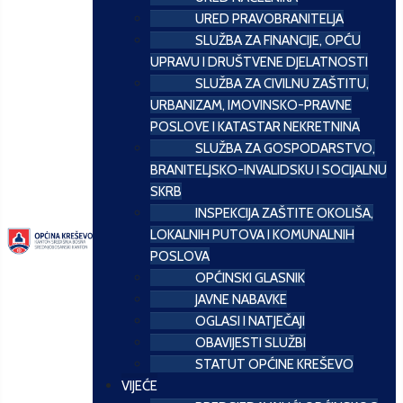
URED PRAVOBRANITELJA
SLUŽBA ZA FINANCIJE, OPĆU
UPRAVU I DRUŠTVENE DJELATNOSTI
SLUŽBA ZA CIVILNU ZAŠTITU,
URBANIZAM, IMOVINSKO-PRAVNE
POSLOVE I KATASTAR NEKRETNINA
SLUŽBA ZA GOSPODARSTVO,
BRANITELJSKO-INVALIDSKU I SOCIJALNU
SKRB
INSPEKCIJA ZAŠTITE OKOLIŠA,
LOKALNIH PUTOVA I KOMUNALNIH
POSLOVA
OPĆINSKI GLASNIK
JAVNE NABAVKE
OGLASI I NATJEČAJI
OBAVIJESTI SLUŽBI
STATUT OPĆINE KREŠEVO
VIJEĆE