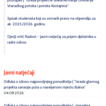
postupku | ''Izrada projektne dokumentacije Uređenje
Vranačkog potoka i potoka Kostajnice''
Spisak studenata koji su ostvarili pravo na stipendiju za
ak. 2025./2026. godinu
Dječji vrtić Radost - Javni natječaj za prijem djelatnika u
radni odnos
Javni natječaji
Odluka o izboru najpovoljnijeg ponuditelja | ''Izrada glavnog
projekta sanacije puta u naseljenom mjestu Bukva''
04.08.2026.
Odluka o izboru najpovoljnijeg ponuditelja | „Izgradnja