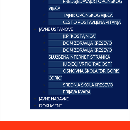
PREDSJEDAVAJUĆI OPĆINSKOG
VIJEĆA
TAJNIK OPĆINSKOG VIJEĆA
ČESTO POSTAVLJENA PITANJA
JAVNE USTANOVE
JKP "KOSTAJNICA"
DOM ZDRAVLJA KREŠEVO
DOM ZDRAVLJA KREŠEVO
SLUŽBENA INTERNET STRANICA
JU DJEČJI VRTIĆ "RADOST"
OSNOVNA ŠKOLA "DR. BORIS
ĆORIĆ"
SREDNJA ŠKOLA KREŠEVO
PRIJAVA KVARA
JAVNE NABAVKE
DOKUMENTI