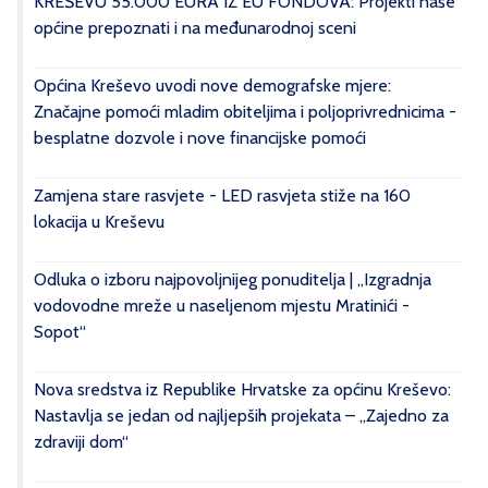
KREŠEVU 55.000 EURA IZ EU FONDOVA: Projekti naše
općine prepoznati i na međunarodnoj sceni
Općina Kreševo uvodi nove demografske mjere:
Značajne pomoći mladim obiteljima i poljoprivrednicima -
besplatne dozvole i nove financijske pomoći
Zamjena stare rasvjete - LED rasvjeta stiže na 160
lokacija u Kreševu
Odluka o izboru najpovoljnijeg ponuditelja | „Izgradnja
vodovodne mreže u naseljenom mjestu Mratinići -
Sopot“
Nova sredstva iz Republike Hrvatske za općinu Kreševo:
Nastavlja se jedan od najljepših projekata – „Zajedno za
zdraviji dom“