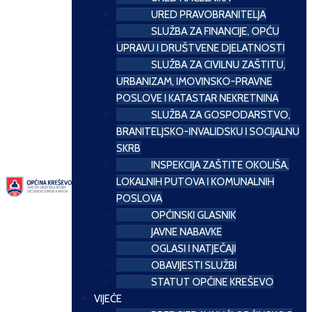
URED PRAVOBRANITELJA
SLUŽBA ZA FINANCIJE, OPĆU
UPRAVU I DRUŠTVENE DJELATNOSTI
SLUŽBA ZA CIVILNU ZAŠTITU,
URBANIZAM, IMOVINSKO-PRAVNE
POSLOVE I KATASTAR NEKRETNINA
SLUŽBA ZA GOSPODARSTVO,
BRANITELJSKO-INVALIDSKU I SOCIJALNU
SKRB
INSPEKCIJA ZAŠTITE OKOLIŠA,
LOKALNIH PUTOVA I KOMUNALNIH
POSLOVA
OPĆINSKI GLASNIK
JAVNE NABAVKE
OGLASI I NATJEČAJI
OBAVIJESTI SLUŽBI
STATUT OPĆINE KREŠEVO
VIJEĆE