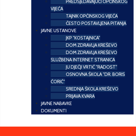
PREDSJEDAVAJUĆI OPĆINSKOG
VIJEĆA
TAJNIK OPĆINSKOG VIJEĆA
ČESTO POSTAVLJENA PITANJA
JAVNE USTANOVE
JKP "KOSTAJNICA"
DOM ZDRAVLJA KREŠEVO
DOM ZDRAVLJA KREŠEVO
SLUŽBENA INTERNET STRANICA
JU DJEČJI VRTIĆ "RADOST"
OSNOVNA ŠKOLA "DR. BORIS
ĆORIĆ"
SREDNJA ŠKOLA KREŠEVO
PRIJAVA KVARA
JAVNE NABAVKE
DOKUMENTI