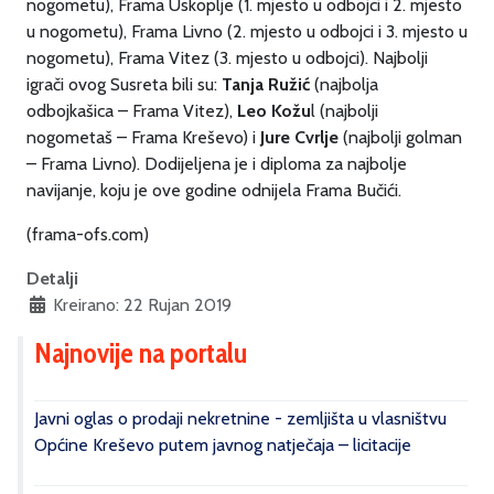
nogometu), Frama Uskoplje (1. mjesto u odbojci i 2. mjesto
u nogometu), Frama Livno (2. mjesto u odbojci i 3. mjesto u
nogometu), Frama Vitez (3. mjesto u odbojci). Najbolji
igrači ovog Susreta bili su:
Tanja Ružić
(najbolja
odbojkašica – Frama Vitez),
Leo Kožu
l (najbolji
nogometaš – Frama Kreševo) i
Jure Cvrlje
(najbolji golman
– Frama Livno). Dodijeljena je i diploma za najbolje
navijanje, koju je ove godine odnijela Frama Bučići.
(frama-ofs.com)
Detalji
Kreirano: 22 Rujan 2019
Najnovije na portalu
Javni oglas o prodaji nekretnine - zemljišta u vlasništvu
Općine Kreševo putem javnog natječaja – licitacije