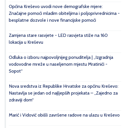
Općina Kreševo uvodi nove demografske mjere:
Značajne pomoći mladim obiteljima i poljoprivrednicima -
besplatne dozvole i nove financijske pomoći
Zamjena stare rasvjete - LED rasvjeta stiže na 160
lokacija u Kreševu
Odluka o izboru najpovoljnijeg ponuditelja | „Izgradnja
vodovodne mreže u naseljenom mjestu Mratinići -
Sopot“
Nova sredstva iz Republike Hrvatske za općinu Kreševo:
Nastavlja se jedan od najljepših projekata – „Zajedno za
zdraviji dom“
Marić i Vidović obišli završene radove na ulazu u Kreševo