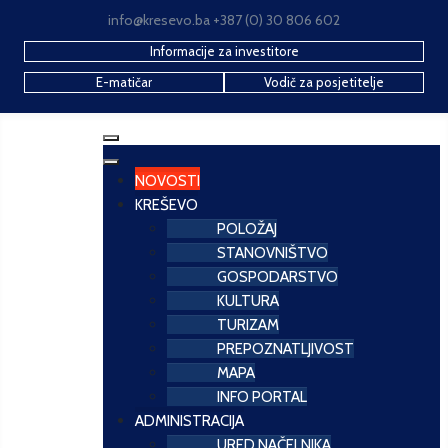
info@kresevo.ba +387 (0) 30 806 602
Informacije za investitore
E-matičar
Vodič za posjetitelje
NOVOSTI
KREŠEVO
POLOŽAJ
STANOVNIŠTVO
GOSPODARSTVO
KULTURA
TURIZAM
PREPOZNATLJIVOST
MAPA
INFO PORTAL
ADMINISTRACIJA
URED NAČELNIKA