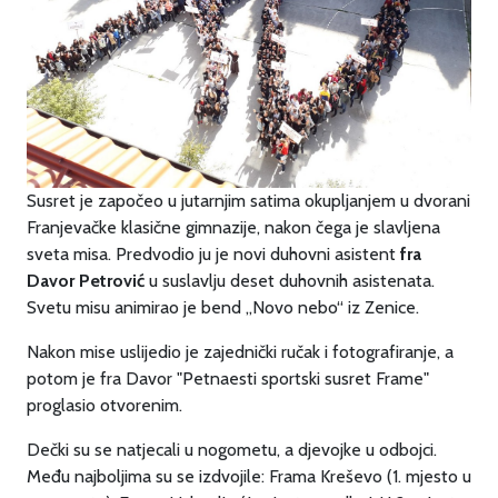
Susret je započeo u jutarnjim satima okupljanjem u dvorani
Franjevačke klasične gimnazije, nakon čega je slavljena
sveta misa. Predvodio ju je novi duhovni asistent
fra
Davor Petrović
u suslavlju deset duhovnih asistenata.
Svetu misu animirao je bend „Novo nebo“ iz Zenice.
Nakon mise uslijedio je zajednički ručak i fotografiranje, a
potom je fra Davor "Petnaesti sportski susret Frame"
proglasio otvorenim.
Dečki su se natjecali u nogometu, a djevojke u odbojci.
Među najboljima su se izdvojile: Frama Kreševo (1. mjesto u