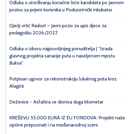
Odluka o utvrđivanju konačne liste kandidata po Javnom
pozivu za prijem korisnika u Poduzetnički inkubator
Dječji vrtić Radost – Javni poziv za upis djece za
pedagošku 2026./2027.
Odluka o izboru najpovoljnijeg ponuditelja | ''Izrada
glavnog projekta sanacije puta u naseljenom mjestu
Bukva''
Potpisan ugovor za rekonstrukciju lokalnog puta kroz
Alagiće
Deževice - Asfaltira se dionica duga kilometar
KREŠEVU 55.000 EURA IZ EU FONDOVA: Projekti naše
općine prepoznati i na međunarodnoj sceni