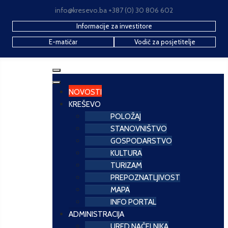
info@kresevo.ba +387 (0) 30 806 602
Informacije za investitore
E-matičar
Vodič za posjetitelje
NOVOSTI
KREŠEVO
POLOŽAJ
STANOVNIŠTVO
GOSPODARSTVO
KULTURA
TURIZAM
PREPOZNATLJIVOST
MAPA
INFO PORTAL
ADMINISTRACIJA
URED NAČELNIKA