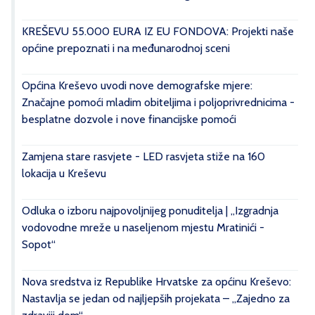
KREŠEVU 55.000 EURA IZ EU FONDOVA: Projekti naše
općine prepoznati i na međunarodnoj sceni
Općina Kreševo uvodi nove demografske mjere:
Značajne pomoći mladim obiteljima i poljoprivrednicima -
besplatne dozvole i nove financijske pomoći
Zamjena stare rasvjete - LED rasvjeta stiže na 160
lokacija u Kreševu
Odluka o izboru najpovoljnijeg ponuditelja | „Izgradnja
vodovodne mreže u naseljenom mjestu Mratinići -
Sopot“
Nova sredstva iz Republike Hrvatske za općinu Kreševo:
Nastavlja se jedan od najljepših projekata – „Zajedno za