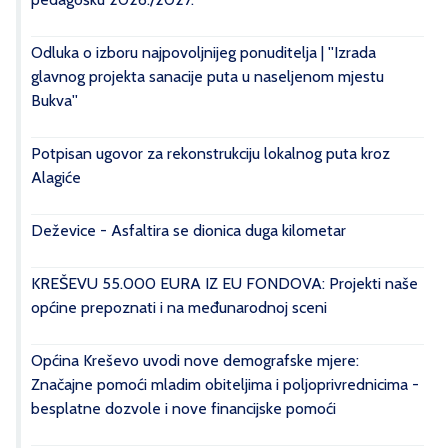
Odluka o izboru najpovoljnijeg ponuditelja | ''Izrada
glavnog projekta sanacije puta u naseljenom mjestu
Bukva''
Potpisan ugovor za rekonstrukciju lokalnog puta kroz
Alagiće
Deževice - Asfaltira se dionica duga kilometar
KREŠEVU 55.000 EURA IZ EU FONDOVA: Projekti naše
općine prepoznati i na međunarodnoj sceni
Općina Kreševo uvodi nove demografske mjere:
Značajne pomoći mladim obiteljima i poljoprivrednicima -
besplatne dozvole i nove financijske pomoći