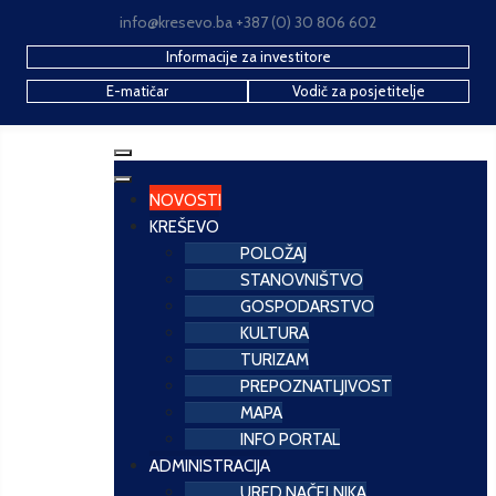
info@kresevo.ba +387 (0) 30 806 602
Informacije za investitore
E-matičar
Vodič za posjetitelje
NOVOSTI
KREŠEVO
POLOŽAJ
STANOVNIŠTVO
GOSPODARSTVO
KULTURA
TURIZAM
PREPOZNATLJIVOST
MAPA
INFO PORTAL
ADMINISTRACIJA
URED NAČELNIKA