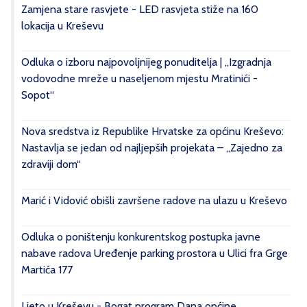
Zamjena stare rasvjete - LED rasvjeta stiže na 160
lokacija u Kreševu
Odluka o izboru najpovoljnijeg ponuditelja | „Izgradnja
vodovodne mreže u naseljenom mjestu Mratinići -
Sopot“
Nova sredstva iz Republike Hrvatske za općinu Kreševo:
Nastavlja se jedan od najljepših projekata – „Zajedno za
zdraviji dom“
Marić i Vidović obišli završene radove na ulazu u Kreševo
Odluka o poništenju konkurentskog postupka javne
nabave radova Uređenje parking prostora u Ulici fra Grge
Martića 177
Ljeto u Kreševu - Bogat program Dana općine