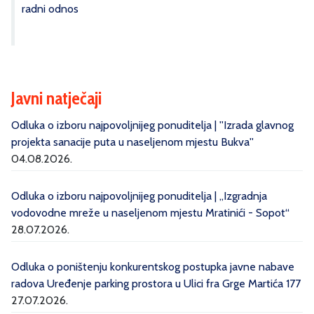
radni odnos
Javni natječaji
Odluka o izboru najpovoljnijeg ponuditelja | ''Izrada glavnog
projekta sanacije puta u naseljenom mjestu Bukva''
04.08.2026.
Odluka o izboru najpovoljnijeg ponuditelja | „Izgradnja
vodovodne mreže u naseljenom mjestu Mratinići - Sopot“
28.07.2026.
Odluka o poništenju konkurentskog postupka javne nabave
radova Uređenje parking prostora u Ulici fra Grge Martića 177
27.07.2026.