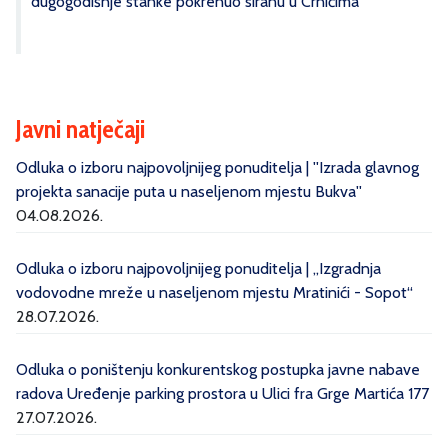
dugogodišnje stanke pokrenuo siranu u Crnićima
Javni natječaji
Odluka o izboru najpovoljnijeg ponuditelja | ''Izrada glavnog
projekta sanacije puta u naseljenom mjestu Bukva''
04.08.2026.
Odluka o izboru najpovoljnijeg ponuditelja | „Izgradnja
vodovodne mreže u naseljenom mjestu Mratinići - Sopot“
28.07.2026.
Odluka o poništenju konkurentskog postupka javne nabave
radova Uređenje parking prostora u Ulici fra Grge Martića 177
27.07.2026.