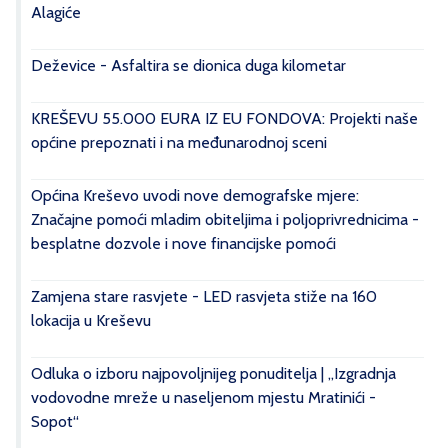
Alagiće
Deževice - Asfaltira se dionica duga kilometar
KREŠEVU 55.000 EURA IZ EU FONDOVA: Projekti naše
općine prepoznati i na međunarodnoj sceni
Općina Kreševo uvodi nove demografske mjere:
Značajne pomoći mladim obiteljima i poljoprivrednicima -
besplatne dozvole i nove financijske pomoći
Zamjena stare rasvjete - LED rasvjeta stiže na 160
lokacija u Kreševu
Odluka o izboru najpovoljnijeg ponuditelja | „Izgradnja
vodovodne mreže u naseljenom mjestu Mratinići -
Sopot“