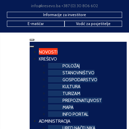
info@kresevo.ba +387 (0) 30 806 602
Informacije za investitore
E-matičar
Vodič za posjetitelje
NOVOSTI
KREŠEVO
POLOŽAJ
STANOVNIŠTVO
GOSPODARSTVO
KULTURA
TURIZAM
PREPOZNATLJIVOST
MAPA
INFO PORTAL
ADMINISTRACIJA
URED NAČELNIKA