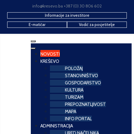
info@kresevo.ba +387 (0) 30 806 602
Informacije za investitore
E-matičar
Vodič za posjetitelje
NOVOSTI
KREŠEVO
POLOŽAJ
STANOVNIŠTVO
GOSPODARSTVO
KULTURA
TURIZAM
PREPOZNATLJIVOST
MAPA
INFO PORTAL
ADMINISTRACIJA
URED NAČELNIKA