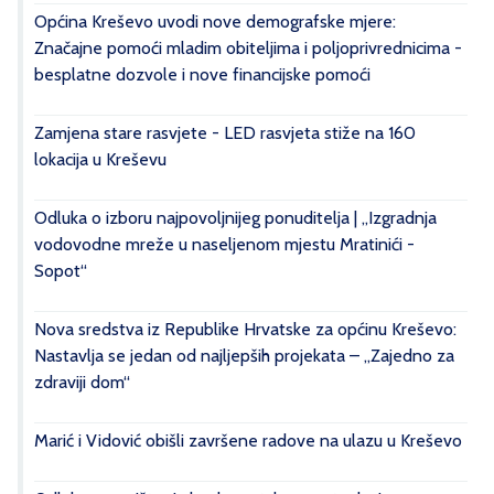
Općina Kreševo uvodi nove demografske mjere:
Značajne pomoći mladim obiteljima i poljoprivrednicima -
besplatne dozvole i nove financijske pomoći
Zamjena stare rasvjete - LED rasvjeta stiže na 160
lokacija u Kreševu
Odluka o izboru najpovoljnijeg ponuditelja | „Izgradnja
vodovodne mreže u naseljenom mjestu Mratinići -
Sopot“
Nova sredstva iz Republike Hrvatske za općinu Kreševo:
Nastavlja se jedan od najljepših projekata – „Zajedno za
zdraviji dom“
Marić i Vidović obišli završene radove na ulazu u Kreševo