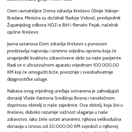
Osim ravnateljice Doma zdravlja Kreševo Olivije Vukoje-
Bradara, Ministra su dočekali Radoje Vidović, predsjednik
Županijskog odbora HDZ-a BiH i Renato Pejak, načelnik
općine Kreševo.
Javna ustanova Dom zdravlja Kreševo s ponosom
predstavlja najnoviju i iznimno vrijednu opremu koja će
unaprijediti kvalitetu zdravstvene skrbi za naše pacijente.
Radi se o ultrazvučnom aparatu vrijednom 100.000,00
KM koji će omogućiti brže, preciznije i sveobuhvatnije
dijagnostičke usluge.
Nabava ovog vrijednog uređaja ostvarena je zahvaljujući
donaciji Vlade Kantona Središnja Bosna i nesebičnom
doprinosu obitelji iz naše zajednice. Ova obitelj, koja živi u
Kreševu, duboko razumije važnost ulaganja u naše
zdravstvo. Iako žele ostati anonimni, njihova velikodušna
donacija u iznosu od 20.000,00 KM svjedoči o njihovoj