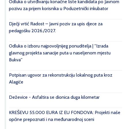
Odluka o utvrđivanju konačne liste kandidata po Javnom
pozivu za prijem korisnika u Poduzetnički inkubator
Dječji vrtić Radost – Javni poziv za upis djece za
pedagošku 2026./2027.
Odluka o izboru najpovoljnijeg ponuditelja | ''Izrada
glavnog projekta sanacije puta u naseljenom mjestu
Bukva''
Potpisan ugovor za rekonstrukciju lokalnog puta kroz
Alagiće
Deževice - Asfaltira se dionica duga kilometar
KREŠEVU 55.000 EURA IZ EU FONDOVA: Projekti naše
općine prepoznati i na međunarodnoj sceni