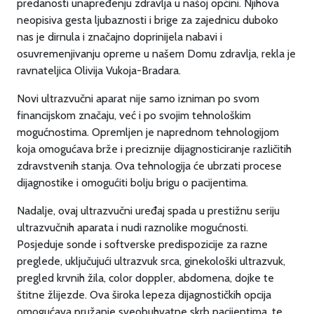
predanosti unapređenju zdravlja u našoj općini. Njihova
neopisiva gesta ljubaznosti i brige za zajednicu duboko
nas je dirnula i značajno doprinijela nabavi i
osuvremenjivanju opreme u našem Domu zdravlja, rekla je
ravnateljica Olivija Vukoja-Bradara.
Novi ultrazvučni aparat nije samo izniman po svom
financijskom značaju, već i po svojim tehnološkim
mogućnostima. Opremljen je naprednom tehnologijom
koja omogućava brže i preciznije dijagnosticiranje različitih
zdravstvenih stanja. Ova tehnologija će ubrzati procese
dijagnostike i omogućiti bolju brigu o pacijentima.
Nadalje, ovaj ultrazvučni uređaj spada u prestižnu seriju
ultrazvučnih aparata i nudi raznolike mogućnosti.
Posjeduje sonde i softverske predispozicije za razne
preglede, uključujući ultrazvuk srca, ginekološki ultrazvuk,
pregled krvnih žila, color doppler, abdomena, dojke te
štitne žlijezde. Ova široka lepeza dijagnostičkih opcija
omogućava pružanje sveobuhvatne skrb pacijentima, te