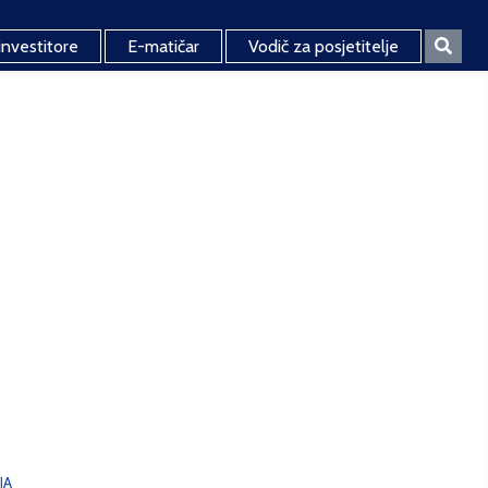
investitore
E-matičar
Vodič za posjetitelje
JA