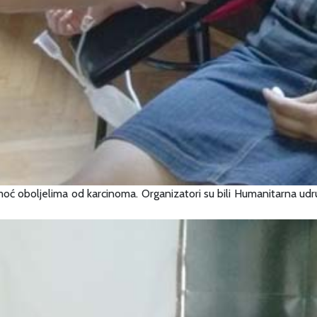
omoć oboljelima od karcinoma. Organizatori su bili Humanitarna udr