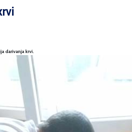
krvi
a darivanja krvi.