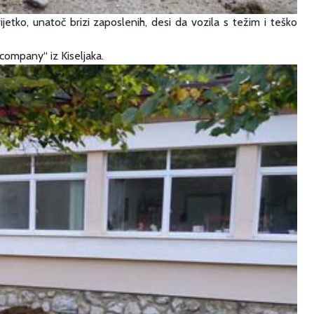
etko, unatoč brizi zaposlenih, desi da vozila s težim i teško
company“ iz Kiseljaka.