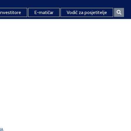
investitore
E-matičar
Vodič za posjetitelje
JA