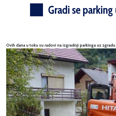
Gradi se parking 
Ovih dana u toku su radovi na izgradnji parkinga uz zgrad