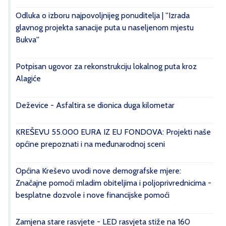
Odluka o izboru najpovoljnijeg ponuditelja | ''Izrada
glavnog projekta sanacije puta u naseljenom mjestu
Bukva''
Potpisan ugovor za rekonstrukciju lokalnog puta kroz
Alagiće
Deževice - Asfaltira se dionica duga kilometar
KREŠEVU 55.000 EURA IZ EU FONDOVA: Projekti naše
općine prepoznati i na međunarodnoj sceni
Općina Kreševo uvodi nove demografske mjere:
Značajne pomoći mladim obiteljima i poljoprivrednicima -
besplatne dozvole i nove financijske pomoći
Zamjena stare rasvjete - LED rasvjeta stiže na 160