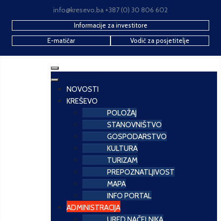
info@kresevo.ba +387 (0) 30 806 602
Informacije za investitore
E-matičar
Vodič za posjetitelje
NOVOSTI
KREŠEVO
POLOŽAJ
STANOVNIŠTVO
GOSPODARSTVO
KULTURA
TURIZAM
PREPOZNATLJIVOST
MAPA
INFO PORTAL
ADMINISTRACIJA
URED NAČELNIKA