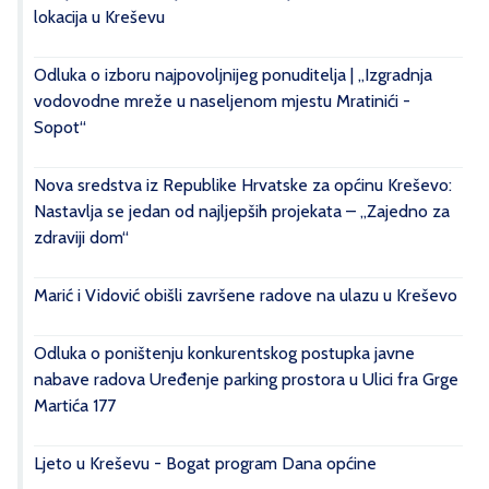
lokacija u Kreševu
Odluka o izboru najpovoljnijeg ponuditelja | „Izgradnja
vodovodne mreže u naseljenom mjestu Mratinići -
Sopot“
Nova sredstva iz Republike Hrvatske za općinu Kreševo:
Nastavlja se jedan od najljepših projekata – „Zajedno za
zdraviji dom“
Marić i Vidović obišli završene radove na ulazu u Kreševo
Odluka o poništenju konkurentskog postupka javne
nabave radova Uređenje parking prostora u Ulici fra Grge
Martića 177
Ljeto u Kreševu - Bogat program Dana općine