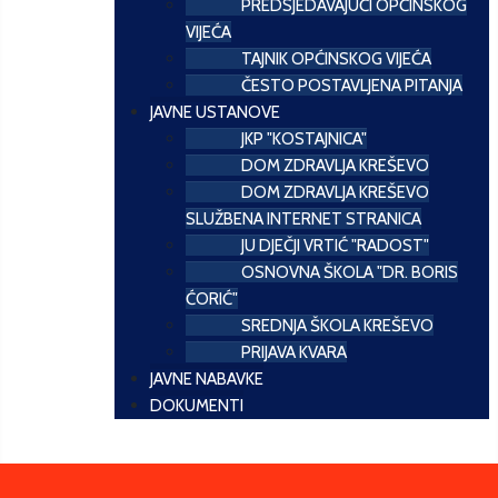
PREDSJEDAVAJUĆI OPĆINSKOG
VIJEĆA
TAJNIK OPĆINSKOG VIJEĆA
ČESTO POSTAVLJENA PITANJA
JAVNE USTANOVE
JKP "KOSTAJNICA"
DOM ZDRAVLJA KREŠEVO
DOM ZDRAVLJA KREŠEVO
SLUŽBENA INTERNET STRANICA
JU DJEČJI VRTIĆ "RADOST"
OSNOVNA ŠKOLA "DR. BORIS
ĆORIĆ"
SREDNJA ŠKOLA KREŠEVO
PRIJAVA KVARA
JAVNE NABAVKE
DOKUMENTI