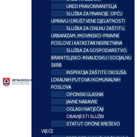
URED PRAVOBRANITELJA
SLUŽBA ZA FINANCIJE, OPĆU
UPRAVU I DRUŠTVENE DJELATNOSTI
SLUŽBA ZA CIVILNU ZAŠTITU,
URBANIZAM, IMOVINSKO-PRAVNE
POSLOVE I KATASTAR NEKRETNINA
SLUŽBA ZA GOSPODARSTVO,
BRANITELJSKO-INVALIDSKU I SOCIJALNU
SKRB
INSPEKCIJA ZAŠTITE OKOLIŠA,
LOKALNIH PUTOVA I KOMUNALNIH
POSLOVA
OPĆINSKI GLASNIK
JAVNE NABAVKE
OGLASI I NATJEČAJI
OBAVIJESTI SLUŽBI
STATUT OPĆINE KREŠEVO
VIJEĆE