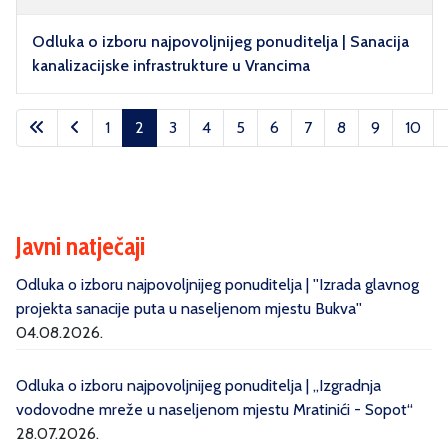
Odluka o izboru najpovoljnijeg ponuditelja | Sanacija
kanalizacijske infrastrukture u Vrancima
Članci
1
2
3
4
5
6
7
8
9
10
Stranica 2 od 10
Javni natječaji
Odluka o izboru najpovoljnijeg ponuditelja | ''Izrada glavnog
projekta sanacije puta u naseljenom mjestu Bukva''
04.08.2026.
Odluka o izboru najpovoljnijeg ponuditelja | „Izgradnja
vodovodne mreže u naseljenom mjestu Mratinići - Sopot“
28.07.2026.