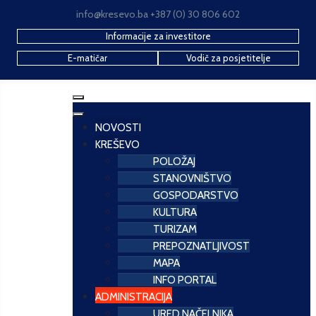
info@kresevo.ba +387 (0) 30 806 602
Informacije za investitore
E-matičar
Vodič za posjetitelje
NOVOSTI
KREŠEVO
POLOŽAJ
STANOVNIŠTVO
GOSPODARSTVO
KULTURA
TURIZAM
PREPOZNATLJIVOST
MAPA
INFO PORTAL
ADMINISTRACIJA
URED NAČELNIKA