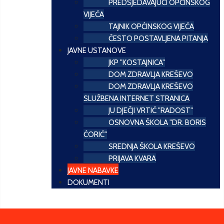
PREDSJEDAVAJUĆI OPĆINSKOG
VIJEĆA
TAJNIK OPĆINSKOG VIJEĆA
ČESTO POSTAVLJENA PITANJA
JAVNE USTANOVE
JKP "KOSTAJNICA"
DOM ZDRAVLJA KREŠEVO
DOM ZDRAVLJA KREŠEVO
SLUŽBENA INTERNET STRANICA
JU DJEČJI VRTIĆ "RADOST"
OSNOVNA ŠKOLA "DR. BORIS
ĆORIĆ"
SREDNJA ŠKOLA KREŠEVO
PRIJAVA KVARA
JAVNE NABAVKE
DOKUMENTI