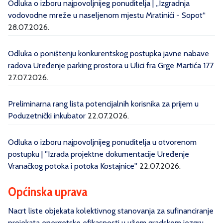
Odluka o izboru najpovoljnijeg ponuditelja | „Izgradnja
vodovodne mreže u naseljenom mjestu Mratinići - Sopot“
28.07.2026.
Odluka o poništenju konkurentskog postupka javne nabave
radova Uređenje parking prostora u Ulici fra Grge Martića 177
27.07.2026.
Preliminarna rang lista potencijalnih korisnika za prijem u
Poduzetnički inkubator
22.07.2026.
Odluka o izboru najpovoljnijeg ponuditelja u otvorenom
postupku | ''Izrada projektne dokumentacije Uređenje
Vranačkog potoka i potoka Kostajnice''
22.07.2026.
Općinska uprava
Nacrt liste objekata kolektivnog stanovanja za sufinanciranje
projekata energetske efikasnosti u užem gradskom jezgru