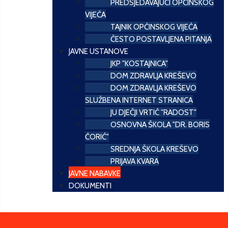
PREDSJEDAVAJUĆI OPĆINSKOG
VIJEĆA
TAJNIK OPĆINSKOG VIJEĆA
ČESTO POSTAVLJENA PITANJA
JAVNE USTANOVE
JKP "KOSTAJNICA"
DOM ZDRAVLJA KREŠEVO
DOM ZDRAVLJA KREŠEVO
SLUŽBENA INTERNET STRANICA
JU DJEČJI VRTIĆ "RADOST"
OSNOVNA ŠKOLA "DR. BORIS
ĆORIĆ"
SREDNJA ŠKOLA KREŠEVO
PRIJAVA KVARA
JAVNE NABAVKE
DOKUMENTI