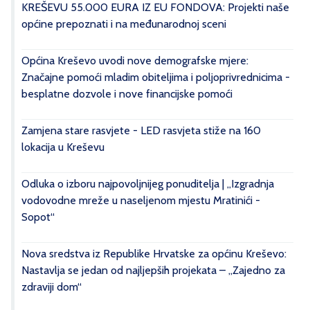
KREŠEVU 55.000 EURA IZ EU FONDOVA: Projekti naše
općine prepoznati i na međunarodnoj sceni
Općina Kreševo uvodi nove demografske mjere:
Značajne pomoći mladim obiteljima i poljoprivrednicima -
besplatne dozvole i nove financijske pomoći
Zamjena stare rasvjete - LED rasvjeta stiže na 160
lokacija u Kreševu
Odluka o izboru najpovoljnijeg ponuditelja | „Izgradnja
vodovodne mreže u naseljenom mjestu Mratinići -
Sopot“
Nova sredstva iz Republike Hrvatske za općinu Kreševo:
Nastavlja se jedan od najljepših projekata – „Zajedno za
zdraviji dom“