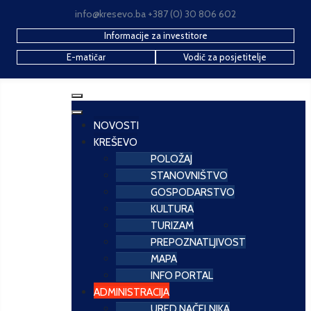
info@kresevo.ba +387 (0) 30 806 602
Informacije za investitore
E-matičar
Vodič za posjetitelje
NOVOSTI
KREŠEVO
POLOŽAJ
STANOVNIŠTVO
GOSPODARSTVO
KULTURA
TURIZAM
PREPOZNATLJIVOST
MAPA
INFO PORTAL
ADMINISTRACIJA
URED NAČELNIKA