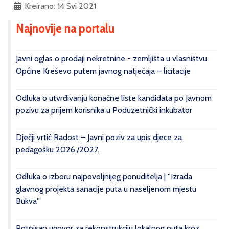
Kreirano: 14 Svi 2021
Najnovije na portalu
Javni oglas o prodaji nekretnine - zemljišta u vlasništvu
Općine Kreševo putem javnog natječaja – licitacije
Odluka o utvrđivanju konačne liste kandidata po Javnom
pozivu za prijem korisnika u Poduzetnički inkubator
Dječji vrtić Radost – Javni poziv za upis djece za
pedagošku 2026./2027.
Odluka o izboru najpovoljnijeg ponuditelja | ''Izrada
glavnog projekta sanacije puta u naseljenom mjestu
Bukva''
Potpisan ugovor za rekonstrukciju lokalnog puta kroz