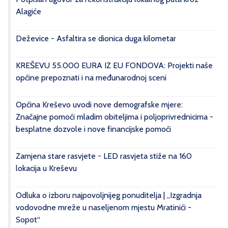
Alagiće
Deževice - Asfaltira se dionica duga kilometar
KREŠEVU 55.000 EURA IZ EU FONDOVA: Projekti naše
općine prepoznati i na međunarodnoj sceni
Općina Kreševo uvodi nove demografske mjere:
Značajne pomoći mladim obiteljima i poljoprivrednicima -
besplatne dozvole i nove financijske pomoći
Zamjena stare rasvjete - LED rasvjeta stiže na 160
lokacija u Kreševu
Odluka o izboru najpovoljnijeg ponuditelja | „Izgradnja
vodovodne mreže u naseljenom mjestu Mratinići -
Sopot“