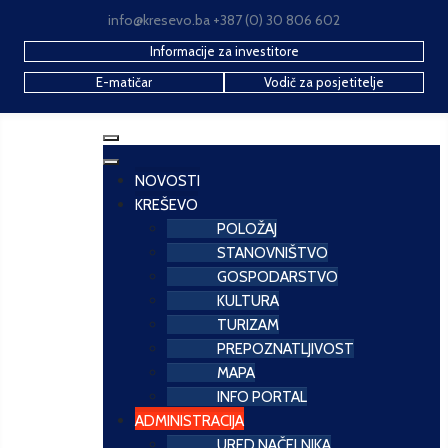
info@kresevo.ba +387 (0) 30 806 602
Informacije za investitore
E-matičar
Vodič za posjetitelje
NOVOSTI
KREŠEVO
POLOŽAJ
STANOVNIŠTVO
GOSPODARSTVO
KULTURA
TURIZAM
PREPOZNATLJIVOST
MAPA
INFO PORTAL
ADMINISTRACIJA
URED NAČELNIKA