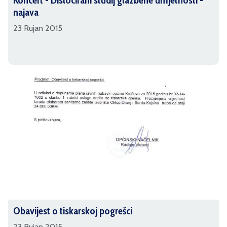
Koncert - Dislocirani studij glazbene umjetnosti -
najava
23 Rujan 2015
Obavijest o tiskarskoj pogrešci
23 Rujan 2015