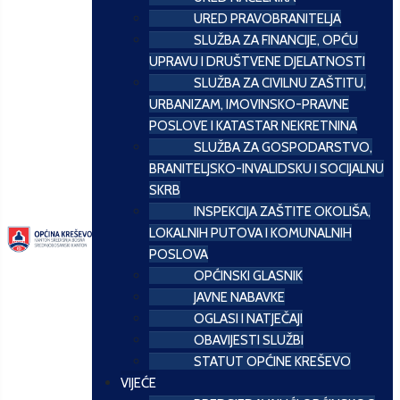
URED PRAVOBRANITELJA
SLUŽBA ZA FINANCIJE, OPĆU
UPRAVU I DRUŠTVENE DJELATNOSTI
SLUŽBA ZA CIVILNU ZAŠTITU,
URBANIZAM, IMOVINSKO-PRAVNE
POSLOVE I KATASTAR NEKRETNINA
SLUŽBA ZA GOSPODARSTVO,
BRANITELJSKO-INVALIDSKU I SOCIJALNU
SKRB
INSPEKCIJA ZAŠTITE OKOLIŠA,
LOKALNIH PUTOVA I KOMUNALNIH
POSLOVA
OPĆINSKI GLASNIK
JAVNE NABAVKE
OGLASI I NATJEČAJI
OBAVIJESTI SLUŽBI
STATUT OPĆINE KREŠEVO
VIJEĆE