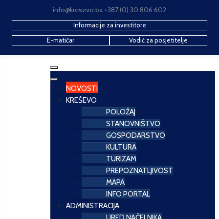
info@kresevo.ba +387 (0) 30 806 602
Informacije za investitore
E-matičar
Vodič za posjetitelje
NOVOSTI
KREŠEVO
POLOŽAJ
STANOVNIŠTVO
GOSPODARSTVO
KULTURA
TURIZAM
PREPOZNATLJIVOST
MAPA
INFO PORTAL
ADMINISTRACIJA
URED NAČELNIKA