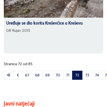
Uređuje se dio korita Kreševčice u Kreševu
08 Rujan 2015
Stranica 72 od 85
67
68
69
70
71
72
73
74
7
Javni natječaji