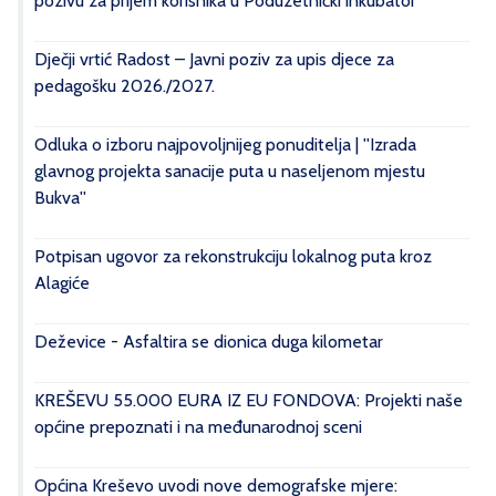
pozivu za prijem korisnika u Poduzetnički inkubator
Dječji vrtić Radost – Javni poziv za upis djece za
pedagošku 2026./2027.
Odluka o izboru najpovoljnijeg ponuditelja | ''Izrada
glavnog projekta sanacije puta u naseljenom mjestu
Bukva''
Potpisan ugovor za rekonstrukciju lokalnog puta kroz
Alagiće
Deževice - Asfaltira se dionica duga kilometar
KREŠEVU 55.000 EURA IZ EU FONDOVA: Projekti naše
općine prepoznati i na međunarodnoj sceni
Općina Kreševo uvodi nove demografske mjere: