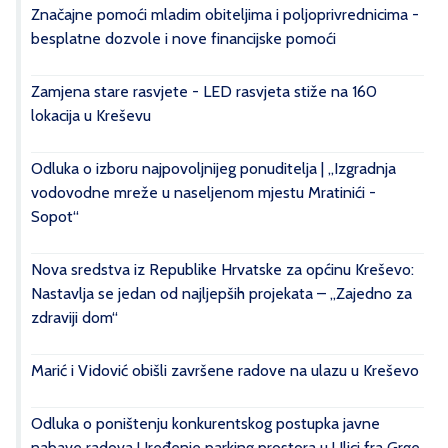
Značajne pomoći mladim obiteljima i poljoprivrednicima -
besplatne dozvole i nove financijske pomoći
Zamjena stare rasvjete - LED rasvjeta stiže na 160
lokacija u Kreševu
Odluka o izboru najpovoljnijeg ponuditelja | „Izgradnja
vodovodne mreže u naseljenom mjestu Mratinići -
Sopot“
Nova sredstva iz Republike Hrvatske za općinu Kreševo:
Nastavlja se jedan od najljepših projekata – „Zajedno za
zdraviji dom“
Marić i Vidović obišli završene radove na ulazu u Kreševo
Odluka o poništenju konkurentskog postupka javne
nabave radova Uređenje parking prostora u Ulici fra Grge