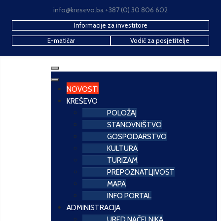
info@kresevo.ba +387 (0) 30 806 602
Informacije za investitore
E-matičar
Vodič za posjetitelje
NOVOSTI
KREŠEVO
POLOŽAJ
STANOVNIŠTVO
GOSPODARSTVO
KULTURA
TURIZAM
PREPOZNATLJIVOST
MAPA
INFO PORTAL
ADMINISTRACIJA
URED NAČELNIKA