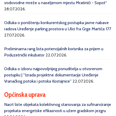
vodovodne mreže u naseljenom mjestu Mratinići - Sopot“
28.07.2026.
Odluka o poništenju konkurentskog postupka javne nabave
radova Uređenje parking prostora u Ulici fra Grge Martića 177
27.07.2026.
Preliminarna rang lista potencijalnih korisnika za prijem u
Poduzetnički inkubator
22.07.2026.
Odluka o izboru najpovoljnijeg ponuditelja u otvorenom
postupku | ''Izrada projektne dokumentacije Uređenje
Vranačkog potoka i potoka Kostajnice''
22.07.2026.
Općinska uprava
Nacrt liste objekata kolektivnog stanovanja za sufinanciranje
projekata energetske efikasnosti u užem gradskom jezgru