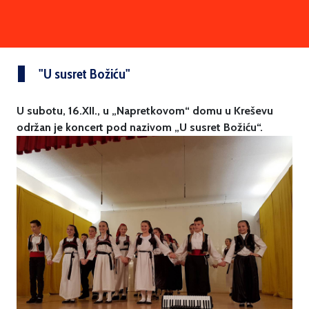
"U susret Božiću"
U subotu, 16.XII., u „Napretkovom“ domu u Kreševu
održan je koncert pod nazivom „U susret Božiću“.