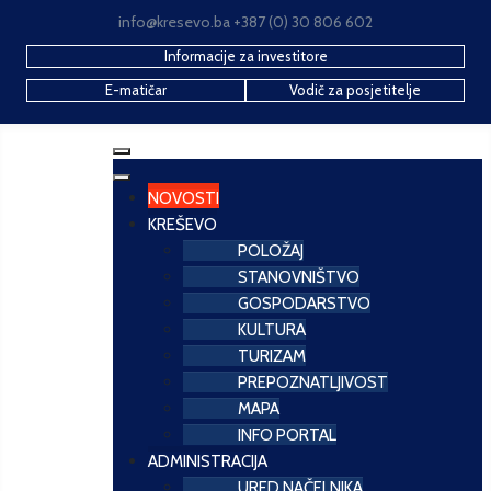
info@kresevo.ba +387 (0) 30 806 602
Informacije za investitore
E-matičar
Vodič za posjetitelje
NOVOSTI
KREŠEVO
POLOŽAJ
STANOVNIŠTVO
GOSPODARSTVO
KULTURA
TURIZAM
PREPOZNATLJIVOST
MAPA
INFO PORTAL
ADMINISTRACIJA
URED NAČELNIKA