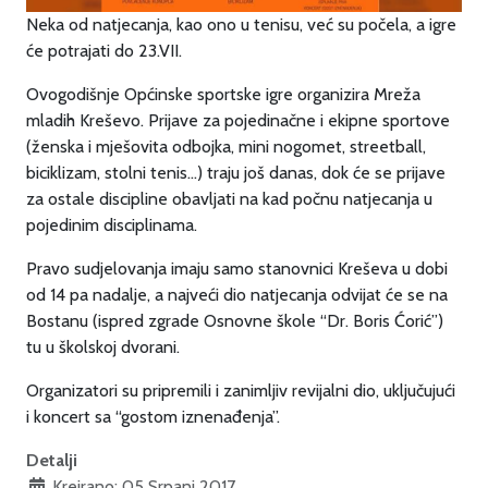
Neka od natjecanja, kao ono u tenisu, već su počela, a igre
će potrajati do 23.VII.
Ovogodišnje Općinske sportske igre organizira Mreža
mladih Kreševo. Prijave za pojedinačne i ekipne sportove
(ženska i mješovita odbojka, mini nogomet, streetball,
biciklizam, stolni tenis...) traju još danas, dok će se prijave
za ostale discipline obavljati na kad počnu natjecanja u
pojedinim disciplinama.
Pravo sudjelovanja imaju samo stanovnici Kreševa u dobi
od 14 pa nadalje, a najveći dio natjecanja odvijat će se na
Bostanu (ispred zgrade Osnovne škole “Dr. Boris Ćorić”)
tu u školskoj dvorani.
Organizatori su pripremili i zanimljiv revijalni dio, uključujući
i koncert sa “gostom iznenađenja”.
Detalji
Kreirano: 05 Srpanj 2017