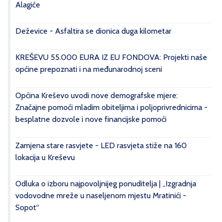
Alagiće
Deževice - Asfaltira se dionica duga kilometar
KREŠEVU 55.000 EURA IZ EU FONDOVA: Projekti naše
općine prepoznati i na međunarodnoj sceni
Općina Kreševo uvodi nove demografske mjere:
Značajne pomoći mladim obiteljima i poljoprivrednicima -
besplatne dozvole i nove financijske pomoći
Zamjena stare rasvjete - LED rasvjeta stiže na 160
lokacija u Kreševu
Odluka o izboru najpovoljnijeg ponuditelja | „Izgradnja
vodovodne mreže u naseljenom mjestu Mratinići -
Sopot“