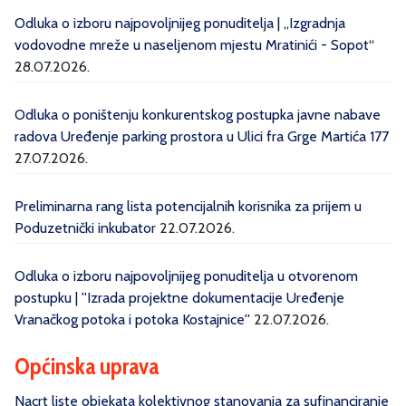
Odluka o izboru najpovoljnijeg ponuditelja | „Izgradnja
vodovodne mreže u naseljenom mjestu Mratinići - Sopot“
28.07.2026.
Odluka o poništenju konkurentskog postupka javne nabave
radova Uređenje parking prostora u Ulici fra Grge Martića 177
27.07.2026.
Preliminarna rang lista potencijalnih korisnika za prijem u
Poduzetnički inkubator
22.07.2026.
Odluka o izboru najpovoljnijeg ponuditelja u otvorenom
postupku | ''Izrada projektne dokumentacije Uređenje
Vranačkog potoka i potoka Kostajnice''
22.07.2026.
Općinska uprava
Nacrt liste objekata kolektivnog stanovanja za sufinanciranje