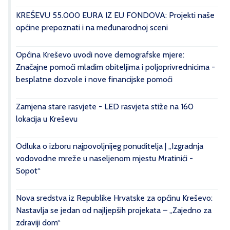
KREŠEVU 55.000 EURA IZ EU FONDOVA: Projekti naše
općine prepoznati i na međunarodnoj sceni
Općina Kreševo uvodi nove demografske mjere:
Značajne pomoći mladim obiteljima i poljoprivrednicima -
besplatne dozvole i nove financijske pomoći
Zamjena stare rasvjete - LED rasvjeta stiže na 160
lokacija u Kreševu
Odluka o izboru najpovoljnijeg ponuditelja | „Izgradnja
vodovodne mreže u naseljenom mjestu Mratinići -
Sopot“
Nova sredstva iz Republike Hrvatske za općinu Kreševo:
Nastavlja se jedan od najljepših projekata – „Zajedno za
zdraviji dom“