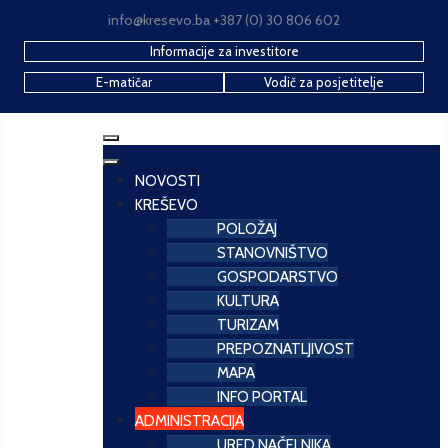
info@kresevo.ba +387 (0) 30 806 602
Informacije za investitore
E-matičar
Vodič za posjetitelje
NOVOSTI
KREŠEVO
POLOŽAJ
STANOVNIŠTVO
GOSPODARSTVO
KULTURA
TURIZAM
PREPOZNATLJIVOST
MAPA
INFO PORTAL
ADMINISTRACIJA
URED NAČELNIKA