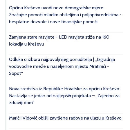
Općina Kreševo uvodi nove demografske mjere:
Značajne pomoći mladim obiteljima i poljoprivrednicima -
besplatne dozvole i nove financijske pomoći
Zamjena stare rasvjete - LED rasvjeta stiže na 160
lokacija u Kreševu
Odluka o izboru najpovoljnijeg ponuditelja | „Izgradnja
vodovodne mreže u naseljenom mjestu Mratinići -
Sopot“
Nova sredstva iz Republike Hrvatske za općinu Kreševo:
Nastavlja se jedan od najljepših projekata – „Zajedno za
zdraviji dom“
Marić i Vidović obišli završene radove na ulazu u Kreševo