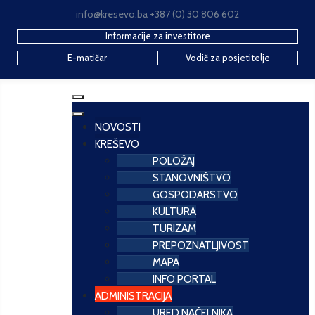
info@kresevo.ba +387 (0) 30 806 602
Informacije za investitore
E-matičar
Vodič za posjetitelje
NOVOSTI
KREŠEVO
POLOŽAJ
STANOVNIŠTVO
GOSPODARSTVO
KULTURA
TURIZAM
PREPOZNATLJIVOST
MAPA
INFO PORTAL
ADMINISTRACIJA
URED NAČELNIKA