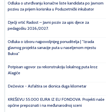
Odluka o utvrđivanju konačne liste kandidata po Javnom
pozivu za prijem korisnika u Poduzetnički inkubator
Dječji vrtić Radost – Javni poziv za upis djece za
pedagošku 2026./2027.
Odluka o izboru najpovoljnijeg ponuditelja | ''Izrada
glavnog projekta sanacije puta u naseljenom mjestu
Bukva''
Potpisan ugovor za rekonstrukciju lokalnog puta kroz
Alagiće
Deževice - Asfaltira se dionica duga kilometar
KREŠEVU 55.000 EURA IZ EU FONDOVA: Projekti naše
općine prepoznati i na međunarodnoj sceni