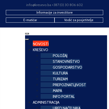
info@kresevo.ba +387 (0) 30 806 602
Informacije za investitore
E-matičar
Vodič za posjetitelje
NOVOSTI
KREŠEVO
POLOŽAJ
STANOVNIŠTVO
GOSPODARSTVO
KULTURA
TURIZAM
PREPOZNATLJIVOST
MAPA
INFO PORTAL
ADMINISTRACIJA
URED NAČELNIKA