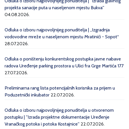
Odluka o izboru najpovoljnijeg ponuditelja | ''Izrada glavnog
projekta sanacije puta u naseljenom mjestu Bukva''
04.08.2026.
Odluka o izboru najpovoljnijeg ponuditelja | „Izgradnja
vodovodne mreže u naseljenom mjestu Mratinići - Sopot“
28.07.2026.
Odluka o poništenju konkurentskog postupka javne nabave
radova Uređenje parking prostora u Ulici fra Grge Martića 177
27.07.2026.
Preliminarna rang lista potencijalnih korisnika za prijem u
Poduzetnički inkubator
22.07.2026.
Odluka o izboru najpovoljnijeg ponuditelja u otvorenom
postupku | ''Izrada projektne dokumentacije Uređenje
Vranačkog potoka i potoka Kostajnice''
22.07.2026.