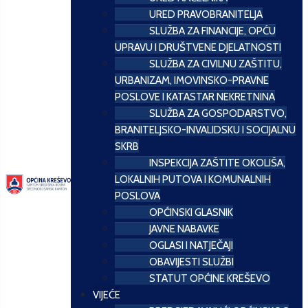
URED PRAVOBRANITELJA
SLUŽBA ZA FINANCIJE, OPĆU
UPRAVU I DRUŠTVENE DJELATNOSTI
SLUŽBA ZA CIVILNU ZAŠTITU,
URBANIZAM, IMOVINSKO-PRAVNE
POSLOVE I KATASTAR NEKRETNINA
SLUŽBA ZA GOSPODARSTVO,
BRANITELJSKO-INVALIDSKU I SOCIJALNU
SKRB
INSPEKCIJA ZAŠTITE OKOLIŠA,
LOKALNIH PUTOVA I KOMUNALNIH
POSLOVA
OPĆINSKI GLASNIK
JAVNE NABAVKE
OGLASI I NATJEČAJI
OBAVIJESTI SLUŽBI
STATUT OPĆINE KREŠEVO
VIJEĆE