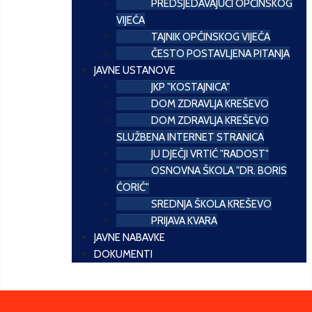
PREDSJEDAVAJUĆI OPĆINSKOG
VIJEĆA
TAJNIK OPĆINSKOG VIJEĆA
ČESTO POSTAVLJENA PITANJA
JAVNE USTANOVE
JKP "KOSTAJNICA"
DOM ZDRAVLJA KREŠEVO
DOM ZDRAVLJA KREŠEVO
SLUŽBENA INTERNET STRANICA
JU DJEČJI VRTIĆ "RADOST"
OSNOVNA ŠKOLA "DR. BORIS
ĆORIĆ"
SREDNJA ŠKOLA KREŠEVO
PRIJAVA KVARA
JAVNE NABAVKE
DOKUMENTI