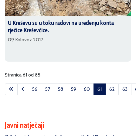
U Kreševu su u toku radovi na uređenju korita
rječice Kreševčice.
09 Kolovoz 2017
Stranica 61 od 85
56
57
58
59
60
61
62
63
Javni natječaji