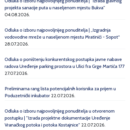
Odluka o izboru najpovoljnijeg ponuditelja | ''Izrada glavnog
projekta sanacije puta u naseljenom mjestu Bukva''
04.08.2026.
Odluka o izboru najpovoljnijeg ponuditelja | „Izgradnja
vodovodne mreže u naseljenom mjestu Mratinići - Sopot“
28.07.2026.
Odluka o poništenju konkurentskog postupka javne nabave
radova Uređenje parking prostora u Ulici fra Grge Martića 177
27.07.2026.
Preliminarna rang lista potencijalnih korisnika za prijem u
Poduzetnički inkubator
22.07.2026.
Odluka o izboru najpovoljnijeg ponuditelja u otvorenom
postupku | ''Izrada projektne dokumentacije Uređenje
Vranačkog potoka i potoka Kostajnice''
22.07.2026.