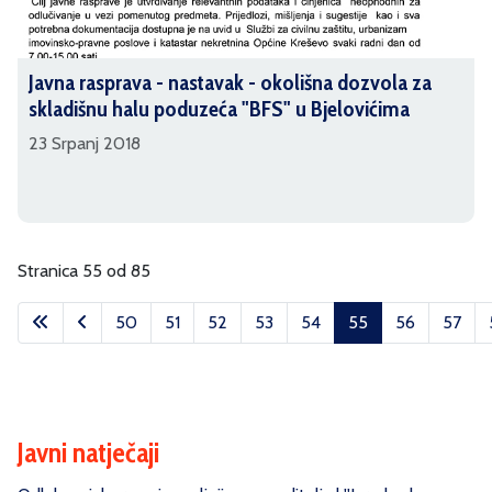
Javna rasprava - nastavak - okolišna dozvola za
skladišnu halu poduzeća "BFS" u Bjelovićima
23 Srpanj 2018
Stranica 55 od 85
50
51
52
53
54
55
56
57
Javni natječaji