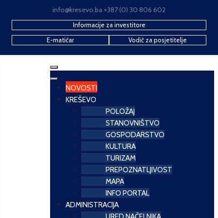
info@kresevo.ba +387 (0) 30 806 602
Informacije za investitore
E-matičar
Vodič za posjetitelje
NOVOSTI
KREŠEVO
POLOŽAJ
STANOVNIŠTVO
GOSPODARSTVO
KULTURA
TURIZAM
PREPOZNATLJIVOST
MAPA
INFO PORTAL
ADMINISTRACIJA
URED NAČELNIKA