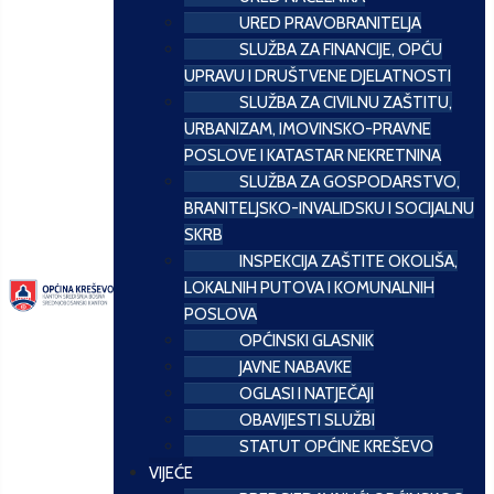
URED PRAVOBRANITELJA
SLUŽBA ZA FINANCIJE, OPĆU
UPRAVU I DRUŠTVENE DJELATNOSTI
SLUŽBA ZA CIVILNU ZAŠTITU,
URBANIZAM, IMOVINSKO-PRAVNE
POSLOVE I KATASTAR NEKRETNINA
SLUŽBA ZA GOSPODARSTVO,
BRANITELJSKO-INVALIDSKU I SOCIJALNU
SKRB
INSPEKCIJA ZAŠTITE OKOLIŠA,
LOKALNIH PUTOVA I KOMUNALNIH
POSLOVA
OPĆINSKI GLASNIK
JAVNE NABAVKE
OGLASI I NATJEČAJI
OBAVIJESTI SLUŽBI
STATUT OPĆINE KREŠEVO
VIJEĆE