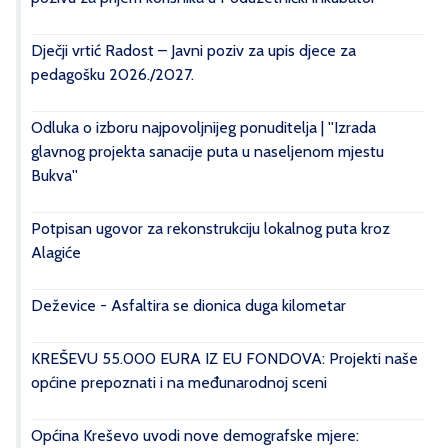
Dječji vrtić Radost – Javni poziv za upis djece za
pedagošku 2026./2027.
Odluka o izboru najpovoljnijeg ponuditelja | ''Izrada
glavnog projekta sanacije puta u naseljenom mjestu
Bukva''
Potpisan ugovor za rekonstrukciju lokalnog puta kroz
Alagiće
Deževice - Asfaltira se dionica duga kilometar
KREŠEVU 55.000 EURA IZ EU FONDOVA: Projekti naše
općine prepoznati i na međunarodnoj sceni
Općina Kreševo uvodi nove demografske mjere: