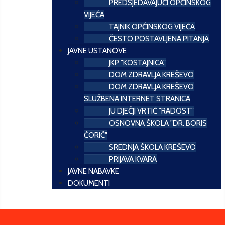
PREDSJEDAVAJUĆI OPĆINSKOG
VIJEĆA
TAJNIK OPĆINSKOG VIJEĆA
ČESTO POSTAVLJENA PITANJA
JAVNE USTANOVE
JKP "KOSTAJNICA"
DOM ZDRAVLJA KREŠEVO
DOM ZDRAVLJA KREŠEVO
SLUŽBENA INTERNET STRANICA
JU DJEČJI VRTIĆ "RADOST"
OSNOVNA ŠKOLA "DR. BORIS
ĆORIĆ"
SREDNJA ŠKOLA KREŠEVO
PRIJAVA KVARA
JAVNE NABAVKE
DOKUMENTI