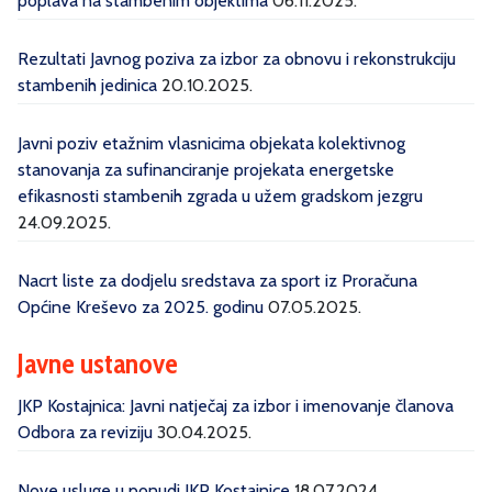
poplava na stambenim objektima
06.11.2025.
Rezultati Javnog poziva za izbor za obnovu i rekonstrukciju
stambenih jedinica
20.10.2025.
Javni poziv etažnim vlasnicima objekata kolektivnog
stanovanja za sufinanciranje projekata energetske
efikasnosti stambenih zgrada u užem gradskom jezgru
24.09.2025.
Nacrt liste za dodjelu sredstava za sport iz Proračuna
Općine Kreševo za 2025. godinu
07.05.2025.
Javne ustanove
JKP Kostajnica: Javni natječaj za izbor i imenovanje članova
Odbora za reviziju
30.04.2025.
Nove usluge u ponudi JKP Kostajnice
18.07.2024.