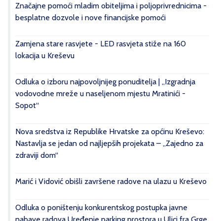
Značajne pomoći mladim obiteljima i poljoprivrednicima -
besplatne dozvole i nove financijske pomoći
Zamjena stare rasvjete - LED rasvjeta stiže na 160
lokacija u Kreševu
Odluka o izboru najpovoljnijeg ponuditelja | „Izgradnja
vodovodne mreže u naseljenom mjestu Mratinići -
Sopot“
Nova sredstva iz Republike Hrvatske za općinu Kreševo:
Nastavlja se jedan od najljepših projekata – „Zajedno za
zdraviji dom“
Marić i Vidović obišli završene radove na ulazu u Kreševo
Odluka o poništenju konkurentskog postupka javne
nabave radova Uređenje parking prostora u Ulici fra Grge