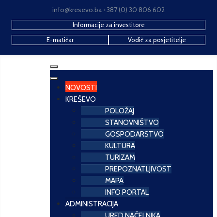
info@kresevo.ba +387 (0) 30 806 602
Informacije za investitore
E-matičar
Vodič za posjetitelje
NOVOSTI
KREŠEVO
POLOŽAJ
STANOVNIŠTVO
GOSPODARSTVO
KULTURA
TURIZAM
PREPOZNATLJIVOST
MAPA
INFO PORTAL
ADMINISTRACIJA
URED NAČELNIKA