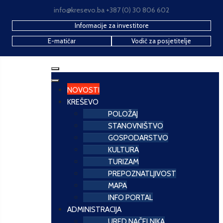
info@kresevo.ba +387 (0) 30 806 602
Informacije za investitore
E-matičar
Vodič za posjetitelje
NOVOSTI
KREŠEVO
POLOŽAJ
STANOVNIŠTVO
GOSPODARSTVO
KULTURA
TURIZAM
PREPOZNATLJIVOST
MAPA
INFO PORTAL
ADMINISTRACIJA
URED NAČELNIKA