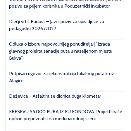
pozivu za prijem korisnika u Poduzetnički inkubator
Dječji vrtić Radost – Javni poziv za upis djece za
pedagošku 2026./2027.
Odluka o izboru najpovoljnijeg ponuditelja | ''Izrada
glavnog projekta sanacije puta u naseljenom mjestu
Bukva''
Potpisan ugovor za rekonstrukciju lokalnog puta kroz
Alagiće
Deževice - Asfaltira se dionica duga kilometar
KREŠEVU 55.000 EURA IZ EU FONDOVA: Projekti naše
općine prepoznati i na međunarodnoj sceni