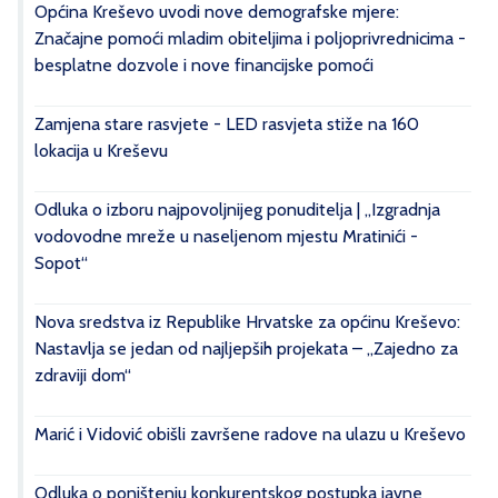
Općina Kreševo uvodi nove demografske mjere:
Značajne pomoći mladim obiteljima i poljoprivrednicima -
besplatne dozvole i nove financijske pomoći
Zamjena stare rasvjete - LED rasvjeta stiže na 160
lokacija u Kreševu
Odluka o izboru najpovoljnijeg ponuditelja | „Izgradnja
vodovodne mreže u naseljenom mjestu Mratinići -
Sopot“
Nova sredstva iz Republike Hrvatske za općinu Kreševo:
Nastavlja se jedan od najljepših projekata – „Zajedno za
zdraviji dom“
Marić i Vidović obišli završene radove na ulazu u Kreševo
Odluka o poništenju konkurentskog postupka javne