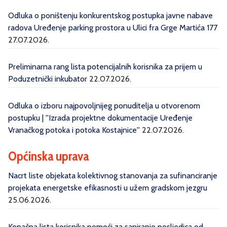
Odluka o poništenju konkurentskog postupka javne nabave
radova Uređenje parking prostora u Ulici fra Grge Martića 177
27.07.2026.
Preliminarna rang lista potencijalnih korisnika za prijem u
Poduzetnički inkubator
22.07.2026.
Odluka o izboru najpovoljnijeg ponuditelja u otvorenom
postupku | ''Izrada projektne dokumentacije Uređenje
Vranačkog potoka i potoka Kostajnice''
22.07.2026.
Općinska uprava
Nacrt liste objekata kolektivnog stanovanja za sufinanciranje
projekata energetske efikasnosti u užem gradskom jezgru
25.06.2026.
Konačna lista korisnika pomoći za saniranje posljedica od