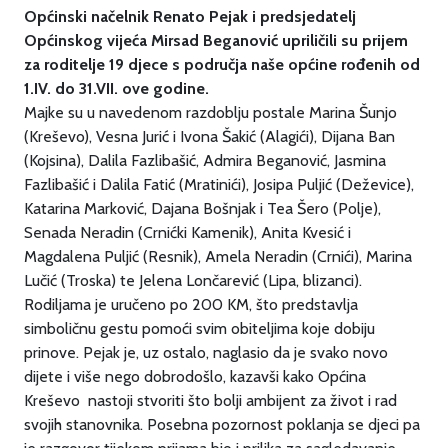
Općinski načelnik Renato Pejak i predsjedatelj
Općinskog vijeća Mirsad Beganović upriličili su prijem
za roditelje 19 djece s područja naše općine rođenih od
1.IV. do 31.VII. ove godine.
Majke su u navedenom razdoblju postale Marina Šunjo
(Kreševo), Vesna Jurić i Ivona Šakić (Alagići), Dijana Ban
(Kojsina), Dalila Fazlibašić, Admira Beganović, Jasmina
Fazlibašić i Dalila Fatić (Mratinići), Josipa Puljić (Deževice),
Katarina Marković, Dajana Bošnjak i Tea Šero (Polje),
Senada Neradin (Crnićki Kamenik), Anita Kvesić i
Magdalena Puljić (Resnik), Amela Neradin (Crnići), Marina
Lučić (Troska) te Jelena Lončarević (Lipa, blizanci).
Rodiljama je uručeno po 200 KM, što predstavlja
simboličnu gestu pomoći svim obiteljima koje dobiju
prinove. Pejak je, uz ostalo, naglasio da je svako novo
dijete i više nego dobrodošlo, kazavši kako Općina
Kreševo nastoji stvoriti što bolji ambijent za život i rad
svojih stanovnika. Posebna pozornost poklanja se djeci pa