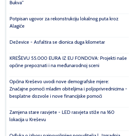
Bukva''
Potpisan ugovor za rekonstrukciju lokalnog puta kroz
Alagiće
Deževice - Asfaltira se dionica duga kilometar
KREŠEVU 55.000 EURA IZ EU FONDOVA: Projekti naše
općine prepoznati i na međunarodnoj sceni
Općina Kreševo uvodi nove demografske mjere:
Značajne pomoći mladim obiteljima i poljoprivrednicima -
besplatne dozvole i nove financijske pomoći
Zamjena stare rasvjete - LED rasvjeta stiže na 160
lokacija u Kreševu
Odluka o izboru najpovoljnijeg ponuditelja | „Izgradnja