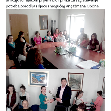
je razgovor tijekom prijama bio i prilika za sagledavanje
potreba porodilja i djece i mogućeg angažmana Općine.