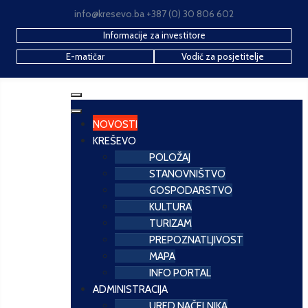
info@kresevo.ba +387 (0) 30 806 602
Informacije za investitore
E-matičar
Vodič za posjetitelje
NOVOSTI
KREŠEVO
POLOŽAJ
STANOVNIŠTVO
GOSPODARSTVO
KULTURA
TURIZAM
PREPOZNATLJIVOST
MAPA
INFO PORTAL
ADMINISTRACIJA
URED NAČELNIKA