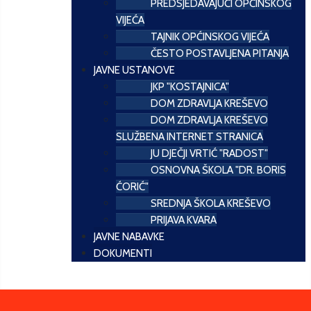
PREDSJEDAVAJUĆI OPĆINSKOG
VIJEĆA
TAJNIK OPĆINSKOG VIJEĆA
ČESTO POSTAVLJENA PITANJA
JAVNE USTANOVE
JKP "KOSTAJNICA"
DOM ZDRAVLJA KREŠEVO
DOM ZDRAVLJA KREŠEVO
SLUŽBENA INTERNET STRANICA
JU DJEČJI VRTIĆ "RADOST"
OSNOVNA ŠKOLA "DR. BORIS
ĆORIĆ"
SREDNJA ŠKOLA KREŠEVO
PRIJAVA KVARA
JAVNE NABAVKE
DOKUMENTI