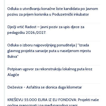
Odluka o utvrđivanju konačne liste kandidata po Javnom
pozivu za prijem korisnika u Poduzetnički inkubator
Dječji vrtić Radost – Javni poziv za upis djece za
pedagošku 2026./2027.
Odluka o izboru najpovoljnijeg ponuditelja | ''Izrada
glavnog projekta sanacije puta u naseljenom mjestu
Bukva''
Potpisan ugovor za rekonstrukciju lokalnog puta kroz
Alagiće
Deževice - Asfaltira se dionica duga kilometar
KREŠEVU 55.000 EURA IZ EU FONDOVA: Projekti naše
općine prepoznati i na međunarodnoj sceni