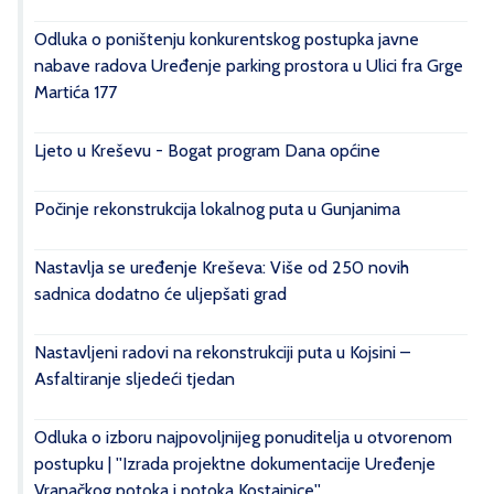
Odluka o poništenju konkurentskog postupka javne
nabave radova Uređenje parking prostora u Ulici fra Grge
Martića 177
Ljeto u Kreševu - Bogat program Dana općine
Počinje rekonstrukcija lokalnog puta u Gunjanima
Nastavlja se uređenje Kreševa: Više od 250 novih
sadnica dodatno će uljepšati grad
Nastavljeni radovi na rekonstrukciji puta u Kojsini –
Asfaltiranje sljedeći tjedan
Odluka o izboru najpovoljnijeg ponuditelja u otvorenom
postupku | ''Izrada projektne dokumentacije Uređenje
Vranačkog potoka i potoka Kostajnice''