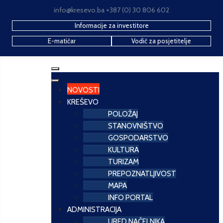
info@kresevo.ba +387 (0) 30 806 602
Informacije za investitore
E-matičar
Vodič za posjetitelje
NOVOSTI
KREŠEVO
POLOŽAJ
STANOVNIŠTVO
GOSPODARSTVO
KULTURA
TURIZAM
PREPOZNATLJIVOST
MAPA
INFO PORTAL
ADMINISTRACIJA
URED NAČELNIKA