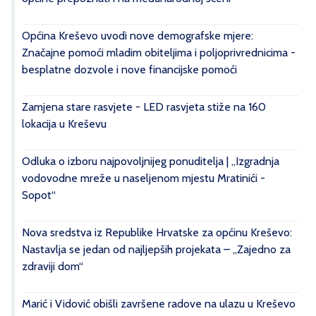
Općina Kreševo uvodi nove demografske mjere:
Značajne pomoći mladim obiteljima i poljoprivrednicima -
besplatne dozvole i nove financijske pomoći
Zamjena stare rasvjete - LED rasvjeta stiže na 160
lokacija u Kreševu
Odluka o izboru najpovoljnijeg ponuditelja | „Izgradnja
vodovodne mreže u naseljenom mjestu Mratinići -
Sopot“
Nova sredstva iz Republike Hrvatske za općinu Kreševo:
Nastavlja se jedan od najljepših projekata – „Zajedno za
zdraviji dom“
Marić i Vidović obišli završene radove na ulazu u Kreševo