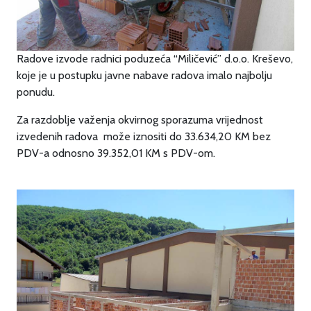
Radove izvode radnici poduzeća “Miličević” d.o.o. Kreševo,
koje je u postupku javne nabave radova imalo najbolju
ponudu.
Za razdoblje važenja okvirnog sporazuma vrijednost
izvedenih radova može iznositi do 33.634,20 KM bez
PDV-a odnosno 39.352,01 KM s PDV-om.