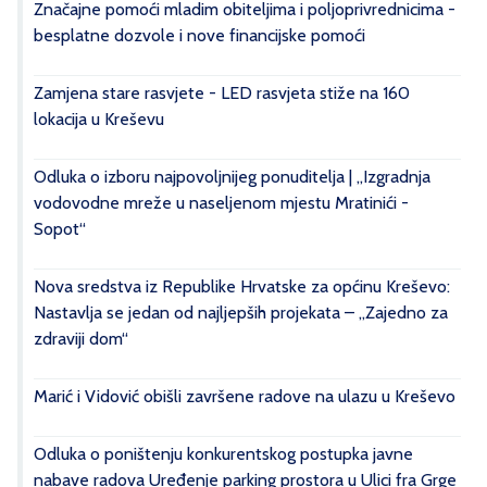
Značajne pomoći mladim obiteljima i poljoprivrednicima -
besplatne dozvole i nove financijske pomoći
Zamjena stare rasvjete - LED rasvjeta stiže na 160
lokacija u Kreševu
Odluka o izboru najpovoljnijeg ponuditelja | „Izgradnja
vodovodne mreže u naseljenom mjestu Mratinići -
Sopot“
Nova sredstva iz Republike Hrvatske za općinu Kreševo:
Nastavlja se jedan od najljepših projekata – „Zajedno za
zdraviji dom“
Marić i Vidović obišli završene radove na ulazu u Kreševo
Odluka o poništenju konkurentskog postupka javne
nabave radova Uređenje parking prostora u Ulici fra Grge