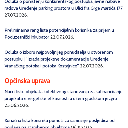
Odluka o poništenju konkurentskog postupka javne nabave
radova Uređenje parking prostora u Ulici fra Grge Martića 177
27.07.2026.
Preliminarna rang lista potencijalnih korisnika za prijem u
Poduzetnički inkubator
22.07.2026.
Odluka o izboru najpovoljnijeg ponuditelja u otvorenom
postupku | ''Izrada projektne dokumentacije Uređenje
Vranačkog potoka i potoka Kostajnice''
22.07.2026.
Općinska uprava
Nacrt liste objekata kolektivnog stanovanja za sufinanciranje
projekata energetske efikasnosti u užem gradskom jezgru
25.06.2026.
Konačna lista korisnika pomoći za saniranje posljedica od
poplava na stambenim objektima
06.11.2025.