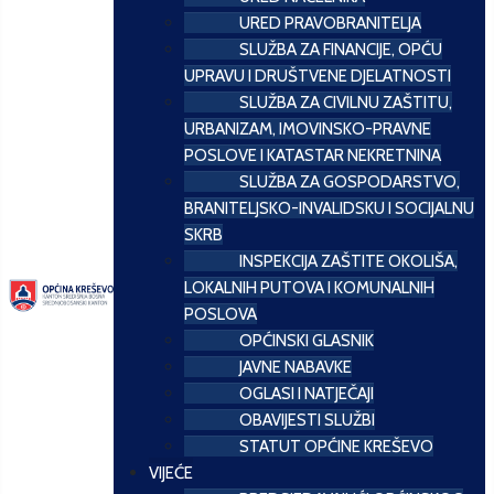
URED PRAVOBRANITELJA
SLUŽBA ZA FINANCIJE, OPĆU
UPRAVU I DRUŠTVENE DJELATNOSTI
SLUŽBA ZA CIVILNU ZAŠTITU,
URBANIZAM, IMOVINSKO-PRAVNE
POSLOVE I KATASTAR NEKRETNINA
SLUŽBA ZA GOSPODARSTVO,
BRANITELJSKO-INVALIDSKU I SOCIJALNU
SKRB
INSPEKCIJA ZAŠTITE OKOLIŠA,
LOKALNIH PUTOVA I KOMUNALNIH
POSLOVA
OPĆINSKI GLASNIK
JAVNE NABAVKE
OGLASI I NATJEČAJI
OBAVIJESTI SLUŽBI
STATUT OPĆINE KREŠEVO
VIJEĆE