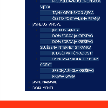
PREDSJEDAVAJUĆI OPĆINSKOG
VIJEĆA
TAJNIK OPĆINSKOG VIJEĆA
ČESTO POSTAVLJENA PITANJA
JAVNE USTANOVE
JKP "KOSTAJNICA"
DOM ZDRAVLJA KREŠEVO
DOM ZDRAVLJA KREŠEVO
SLUŽBENA INTERNET STRANICA
JU DJEČJI VRTIĆ "RADOST"
OSNOVNA ŠKOLA "DR. BORIS
ĆORIĆ"
SREDNJA ŠKOLA KREŠEVO
PRIJAVA KVARA
JAVNE NABAVKE
DOKUMENTI