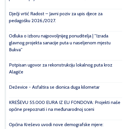
Dječji vrtić Radost – Javni poziv za upis djece za
pedagošku 2026./2027.
Odluka o izboru najpovoljnijeg ponuditelja | ''Izrada
glavnog projekta sanacije puta u naseljenom mjestu
Bukva''
Potpisan ugovor za rekonstrukciju lokalnog puta kroz
Alagiće
Deževice - Asfaltira se dionica duga kilometar
KREŠEVU 55.000 EURA IZ EU FONDOVA: Projekti naše
općine prepoznati i na međunarodnoj sceni
Općina Kreševo uvodi nove demografske mjere: