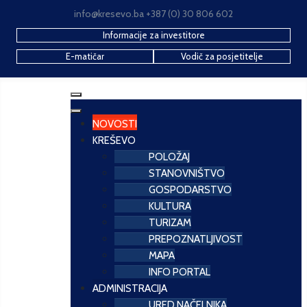
info@kresevo.ba +387 (0) 30 806 602
Informacije za investitore
E-matičar
Vodič za posjetitelje
NOVOSTI
KREŠEVO
POLOŽAJ
STANOVNIŠTVO
GOSPODARSTVO
KULTURA
TURIZAM
PREPOZNATLJIVOST
MAPA
INFO PORTAL
ADMINISTRACIJA
URED NAČELNIKA