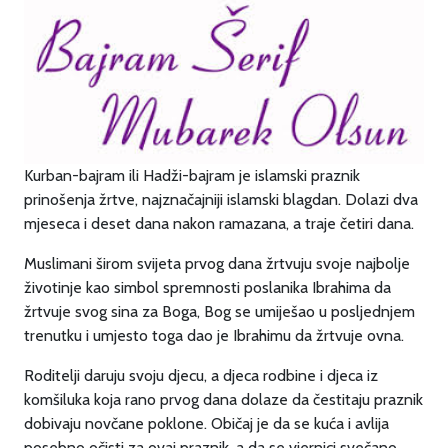
Kurban-bajram ili Hadži-bajram je islamski praznik
prinošenja žrtve, najznačajniji islamski blagdan. Dolazi dva
mjeseca i deset dana nakon ramazana, a traje četiri dana.
Muslimani širom svijeta prvog dana žrtvuju svoje najbolje
životinje kao simbol spremnosti poslanika Ibrahima da
žrtvuje svog sina za Boga, Bog se umiješao u posljednjem
trenutku i umjesto toga dao je Ibrahimu da žrtvuje ovna.
Roditelji daruju svoju djecu, a djeca rodbine i djeca iz
komšiluka koja rano prvog dana dolaze da čestitaju praznik
dobivaju novčane poklone. Običaj je da se kuća i avlija
posebno očisti za ovaj praznik, a da se vjernici svečano