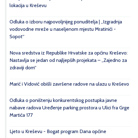
lokacija u Kreševu
Odluka o izboru najpovoljnijeg ponuditelja | „Izgradnja
vodovodne mreže u naseljenom mjestu Mratinići -
Sopot“
Nova sredstva iz Republike Hrvatske za općinu Kreševo:
Nastavlja se jedan od najljepših projekata – „Zajedno za
zdraviji dom“
Marić i Vidović obišli završene radove na ulazu u Kreševo
Odluka o poništenju konkurentskog postupka javne
nabave radova Uređenje parking prostora u Ulici fra Grge
Martića 177
Ljeto u Kreševu - Bogat program Dana općine