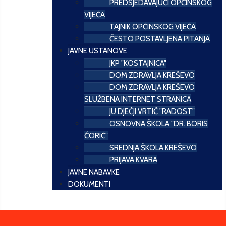
PREDSJEDAVAJUĆI OPĆINSKOG
VIJEĆA
TAJNIK OPĆINSKOG VIJEĆA
ČESTO POSTAVLJENA PITANJA
JAVNE USTANOVE
JKP "KOSTAJNICA"
DOM ZDRAVLJA KREŠEVO
DOM ZDRAVLJA KREŠEVO
SLUŽBENA INTERNET STRANICA
JU DJEČJI VRTIĆ "RADOST"
OSNOVNA ŠKOLA "DR. BORIS
ĆORIĆ"
SREDNJA ŠKOLA KREŠEVO
PRIJAVA KVARA
JAVNE NABAVKE
DOKUMENTI