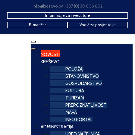
info@kresevo.ba +387 (0) 30 806 602
Informacije za investitore
E-matičar
Vodič za posjetitelje
NOVOSTI
KREŠEVO
POLOŽAJ
STANOVNIŠTVO
GOSPODARSTVO
KULTURA
TURIZAM
PREPOZNATLJIVOST
MAPA
INFO PORTAL
ADMINISTRACIJA
URED NAČELNIKA