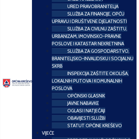
URED PRAVOBRANITELJA
SLUŽBA ZA FINANCIJE, OPĆU
UPRAVU I DRUŠTVENE DJELATNOSTI
SLUŽBA ZA CIVILNU ZAŠTITU,
URBANIZAM, IMOVINSKO-PRAVNE
POSLOVE I KATASTAR NEKRETNINA
SLUŽBA ZA GOSPODARSTVO,
BRANITELJSKO-INVALIDSKU I SOCIJALNU
SKRB
INSPEKCIJA ZAŠTITE OKOLIŠA,
LOKALNIH PUTOVA I KOMUNALNIH
POSLOVA
OPĆINSKI GLASNIK
JAVNE NABAVKE
OGLASI I NATJEČAJI
OBAVIJESTI SLUŽBI
STATUT OPĆINE KREŠEVO
VIJEĆE