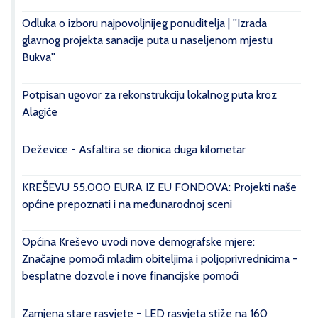
Odluka o izboru najpovoljnijeg ponuditelja | ''Izrada
glavnog projekta sanacije puta u naseljenom mjestu
Bukva''
Potpisan ugovor za rekonstrukciju lokalnog puta kroz
Alagiće
Deževice - Asfaltira se dionica duga kilometar
KREŠEVU 55.000 EURA IZ EU FONDOVA: Projekti naše
općine prepoznati i na međunarodnoj sceni
Općina Kreševo uvodi nove demografske mjere:
Značajne pomoći mladim obiteljima i poljoprivrednicima -
besplatne dozvole i nove financijske pomoći
Zamjena stare rasvjete - LED rasvjeta stiže na 160