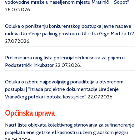
vodovodne mreže u naseljenom mjestu Mratinići - Sopot“
28.07.2026.
Odluka o poništenju konkurentskog postupka javne nabave
radova Uređenje parking prostora u Ulici fra Grge Martića 177
27.07.2026.
Preliminarna rang lista potencijalnih korisnika za prijem u
Poduzetnički inkubator
22.07.2026.
Odluka o izboru najpovoljnijeg ponuditelja u otvorenom
postupku | ''Izrada projektne dokumentacije Uređenje
Vranačkog potoka i potoka Kostajnice''
22.07.2026.
Općinska uprava
Nacrt liste objekata kolektivnog stanovanja za sufinanciranje
projekata energetske efikasnosti u užem gradskom jezgru
25.06.2026.