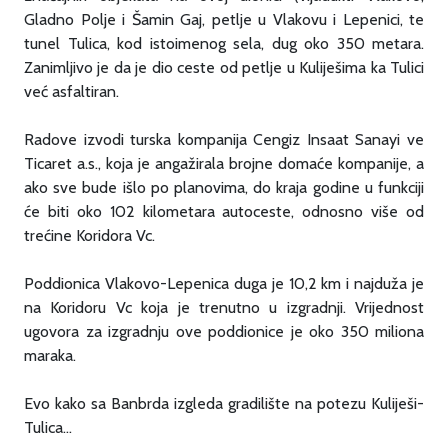
Gladno Polje i Šamin Gaj, petlje u Vlakovu i Lepenici, te
tunel Tulica, kod istoimenog sela, dug oko 350 metara.
Zanimljivo je da je dio ceste od petlje u Kuliješima ka Tulici
već asfaltiran.
Radove izvodi turska kompanija Cengiz Insaat Sanayi ve
Ticaret a.s., koja je angažirala brojne domaće kompanije, a
ako sve bude išlo po planovima, do kraja godine u funkciji
će biti oko 102 kilometara autoceste, odnosno više od
trećine Koridora Vc.
Poddionica Vlakovo-Lepenica duga je 10,2 km i najduža je
na Koridoru Vc koja je trenutno u izgradnji. Vrijednost
ugovora za izgradnju ove poddionice je oko 350 miliona
maraka.
Evo kako sa Banbrda izgleda gradilište na potezu Kuliješi-
Tulica...