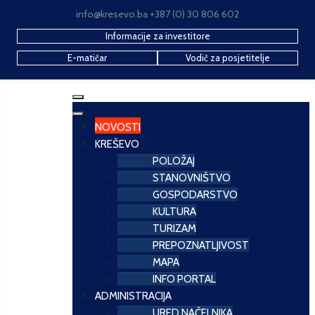
info@kresevo.ba +387 (0) 30 806 602
Informacije za investitore
E-matičar
Vodič za posjetitelje
NOVOSTI
KREŠEVO
POLOŽAJ
STANOVNIŠTVO
GOSPODARSTVO
KULTURA
TURIZAM
PREPOZNATLJIVOST
MAPA
INFO PORTAL
ADMINISTRACIJA
URED NAČELNIKA