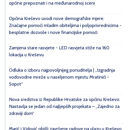
općine prepoznati i na međunarodnoj sceni
Općina Kreševo uvodi nove demografske mjere:
Značajne pomoći mladim obiteljima i poljoprivrednicima -
besplatne dozvole i nove financijske pomoći
Zamjena stare rasvjete - LED rasvjeta stiže na 160
lokacija u Kreševu
Odluka o izboru najpovoljnijeg ponuditelja | „Izgradnja
vodovodne mreže u naseljenom mjestu Mratinići -
Sopot“
Nova sredstva iz Republike Hrvatske za općinu Kreševo:
Nastavlja se jedan od najljepših projekata – „Zajedno za
zdraviji dom“
Marić i Vidović obišli završene radove na ulazu u Kreševo