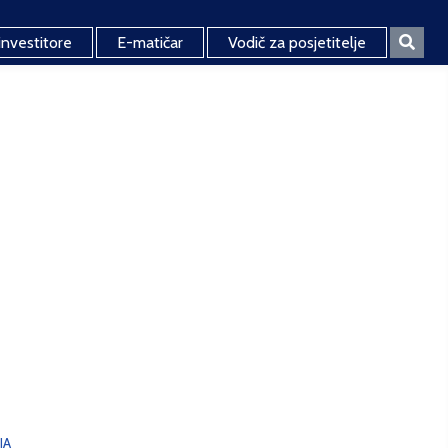
investitore
E-matičar
Vodič za posjetitelje
JA