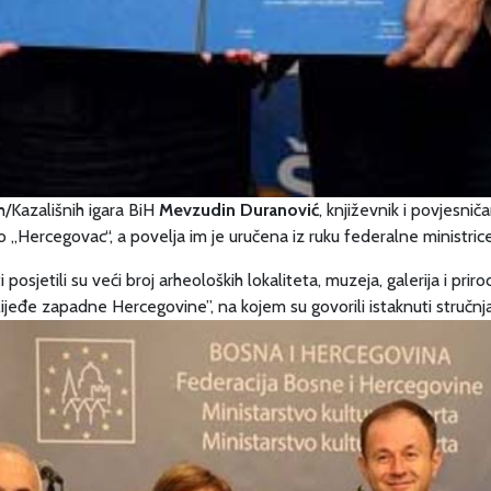
h/Kazališnih igara BiH
Mevzudin Duranović
, književnik i povjesnič
 „Hercegovac“, a povelja im je uručena iz ruku federalne ministrice
posjetili su veći broj arheoloških lokaliteta, muzeja, galerija i pr
ijeđe zapadne Hercegovine”, na kojem su govorili istaknuti stručnja