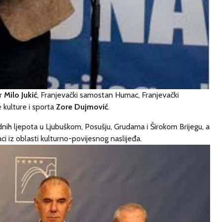
ar
Milo Jukić
, Franjevački samostan Humac, Franjevački
 kulture i sporta
Zore Dujmović
.
irodnih ljepota u Ljubuškom, Posušju, Grudama i Širokom Brijegu, a
ci iz oblasti kulturno-povijesnog naslijeđa.