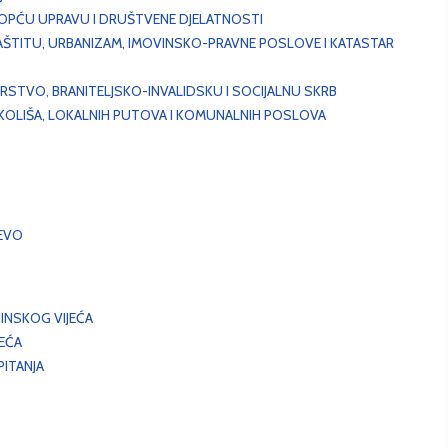
, OPĆU UPRAVU I DRUŠTVENE DJELATNOSTI
AŠTITU, URBANIZAM, IMOVINSKO-PRAVNE POSLOVE I KATASTAR
STVO, BRANITELJSKO-INVALIDSKU I SOCIJALNU SKRB
OKOLIŠA, LOKALNIH PUTOVA I KOMUNALNIH POSLOVA
EVO
INSKOG VIJEĆA
JEĆA
ITANJA